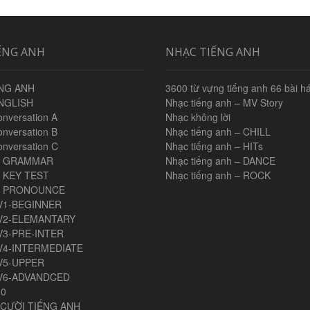
ẾNG ANH
NHẠC TIẾNG ANH
NG ANH
3600 từ vựng tiếng anh 66 bài há
NGLISH
Nhạc tiếng anh – MV Story
onversation A
Nhạc không lời
onversation B
Nhạc tiếng anh – CHILL
onversation C
Nhạc tiếng anh – HITs
H GRAMMAR
Nhạc tiếng anh – DANCE
 KEY TEST
Nhạc tiếng anh – ROCK
H PRONOUNCE
V1-BEGINNER
V2-ELEMANTARY
V3-PRE-INTER
V4-INTERMEDIATE
V5-UPPER
V6-ADVANDCED
00
CƯỜI TIẾNG ANH