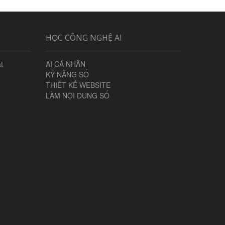
HỌC CÔNG NGHỆ AI
t
AI CÁ NHÂN
KỸ NĂNG SỐ
THIẾT KẾ WEBSITE
LÀM NỘI DUNG SỐ