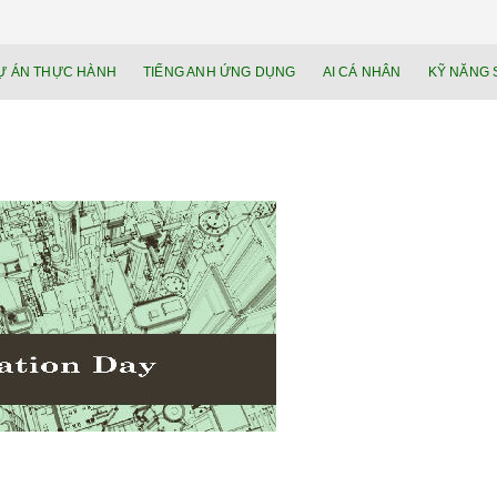
NEU.vn – Nề
HỌC KỸ NĂNG. RÈN NĂNG LỰC. LÀM
Ự ÁN THỰC HÀNH
TIẾNG ANH ỨNG DỤNG
AI CÁ NHÂN
KỸ NĂNG 
lực cá nhâ