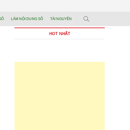
n tảng đào tạo năng
 SẢN PHẨM THẬT.
SỐ
LÀM NỘI DUNG SỐ
TÀI NGUYÊN
n trong thời đại AI
HOT NHẤT