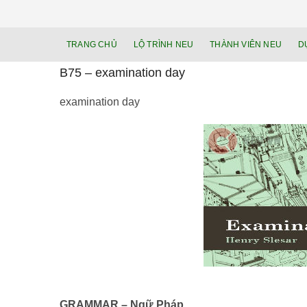
TRANG CHỦ
LỘ TRÌNH NEU
THÀNH VIÊN NEU
D
B75 – examination day
examination day
GRAMMAR – Ngữ Pháp