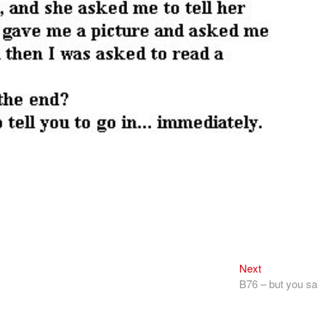
Next
Next
post:
B76 – but you sa