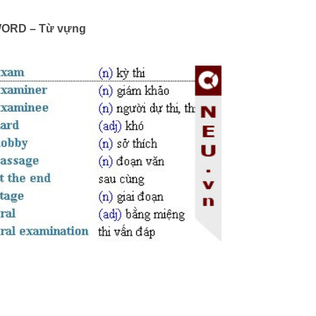
ORD – Từ vựng
Trình
phát
âm
thanh