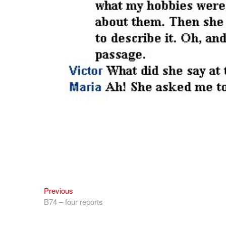
Previous
Điều
Previous
post:
B74 – four reports
hướng
bài