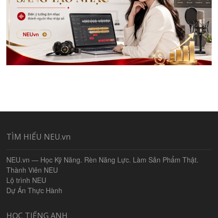
TÌM HIỂU NEU.vn
NEU.vn — Học Kỹ Năng. Rèn Năng Lực. Làm Sản Phẩm Thật.
Thành Viên NEU
Lộ trình NEU
Dự Án Thực Hành
HỌC TIẾNG ANH