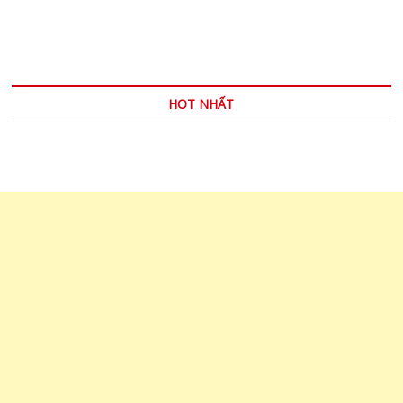
Không
có
lý
do
HOT NHẤT