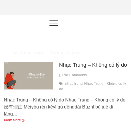
NEU.vn –
HỌC KỸ NĂNG. RÈN NĂNG LỰC.
LÀM SẢN PHẨM THẬT.
Nền tảng
đào tạo
năng lực cá
Thẻ:
Nhạc Trung – Không có lý do
nhân trong
Nhạc Trung – Không có lý do
thời đại AI
No Comments
nhạc trung
Nhạc Trung - Không có lý
do
Nhạc Trung – Không có lý do Nhạc Trung – Không có lý do
没有理由 Méiyǒu rén kěyǐ qù děngdài Bùzhī bù jué dì
fàng…
Nhạc
View More
Trung
–