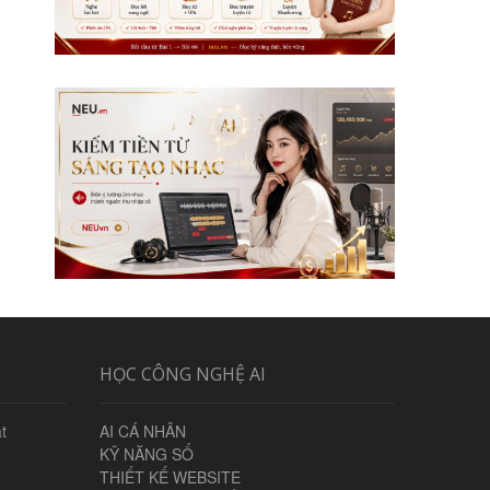
HỌC CÔNG NGHỆ AI
t
AI CÁ NHÂN
KỸ NĂNG SỐ
THIẾT KẾ WEBSITE