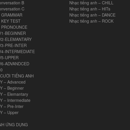
onversation B
Nhạc tiếng anh – CHILL
onversation C
Nhạc tiếng anh – HITs
H GRAMMAR
Nhạc tiếng anh – DANCE
 KEY TEST
Nhạc tiếng anh – ROCK
H PRONOUNCE
V1-BEGINNER
V2-ELEMANTARY
V3-PRE-INTER
V4-INTERMEDIATE
V5-UPPER
V6-ADVANDCED
00
CƯỜI TIẾNG ANH
Y – Advanced
Y – Beginner
Y – Elemantary
Y – Intermediate
 – Pre-Inter
Y – Upper
ANH ỨNG DỤNG