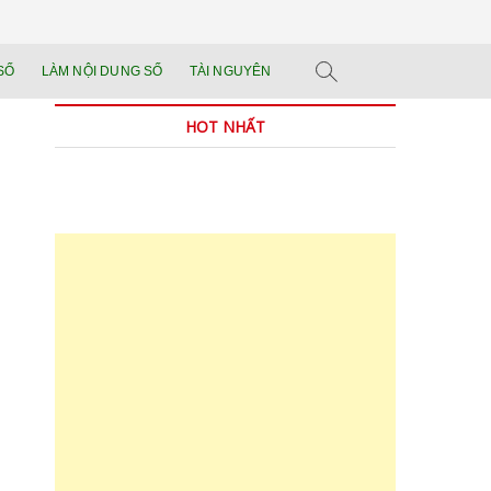
n tảng đào tạo năng
 SẢN PHẨM THẬT.
SỐ
LÀM NỘI DUNG SỐ
TÀI NGUYÊN
n trong thời đại AI
HOT NHẤT