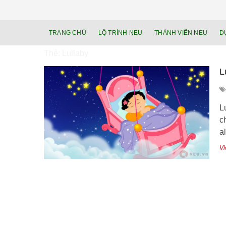
TRANG CHỦ
LỘ TRÌNH NEU
THÀNH VIÊN NEU
D
Thẻ:
Lullaby
L
L
c
a
Vi