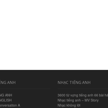
ẾNG ANH
NHẠC TIẾNG ANH
NG ANH
3600 từ vựng tiếng anh 66 bài há
NGLISH
Nhạc tiếng anh – MV Story
onversation A
Nhạc không lời