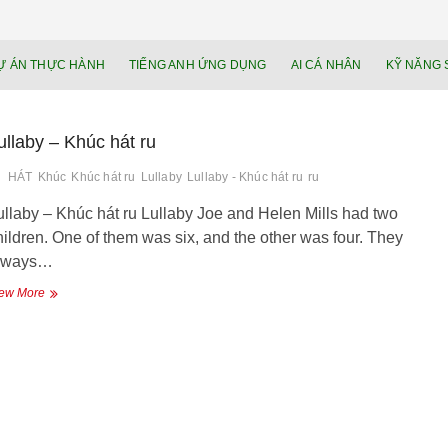
NEU.vn – Nề
HỌC KỸ NĂNG. RÈN NĂNG LỰC. LÀM
Ự ÁN THỰC HÀNH
TIẾNG ANH ỨNG DỤNG
AI CÁ NHÂN
KỸ NĂNG 
lực cá nhâ
ullaby – Khúc hát ru
HÁT
Khúc
Khúc hát ru
Lullaby
Lullaby - Khúc hát ru
ru
ullaby – Khúc hát ru Lullaby Joe and Helen Mills had two
hildren. One of them was six, and the other was four. They
lways…
Lullaby
ew More
–
Khúc
hát
ru