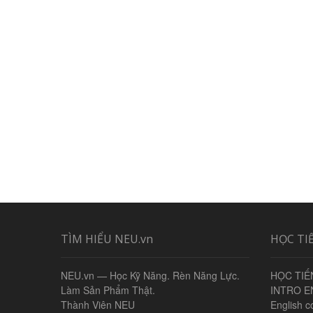
TÌM HIỂU NEU.vn
HỌC TI
NEU.vn — Học Kỹ Năng. Rèn Năng Lực.
HỌC TIẾ
Làm Sản Phẩm Thật.
INTRO E
Thành Viên NEU
English c