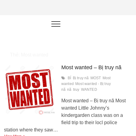
NEU.vn –
HỌC KỸ NĂNG. RÈN NĂNG LỰC.
LÀM SẢN PHẨM THẬT.
Nền tảng
đào tạo
năng lực cá
Thẻ:
Most wanted
nhân trong
Most wanted – Bị truy nã
thời đại AI
BÍ
Bị truy nã
MOST
Most
wanted
Most wanted - Bị truy
nã
nã
truy
WANTED
Most wanted – Bị truy nã Most
wanted Little Johnny’s
kindergarden class was on a
field trip to their locl police
station where they saw…