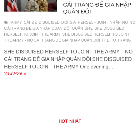
CÁC
CẢI TRANG ĐỂ GIA NHẬP
VIP
QUÂN ĐỘI
ARMY
CÁI
ĐỂ
DISGUISED
DÕI
GIÀ
HERSELF
JOINT
NHẬP
NO
NÓ
CẢI TRANG ĐỂ GIA NHẬP QUÂN ĐỘI
QUÂN
SHE
SHE DISGUISED
HERSELF TO JOINT THE ARMY
SHE DISGUISED HERSELF TO JOINT
THE ARMY - NÓ CẢI TRANG ĐỂ GIA NHẬP QUÂN ĐỘI
THE
TO
TRĂNG
SHE DISGUISED HERSELF TO JOINT THE ARMY – NÓ
CẢI TRANG ĐỂ GIA NHẬP QUÂN ĐỘI SHE DISGUISED
HERSELF TO JOINT THE ARMY One evening…
SHE
View More
DISGUISED
HERSELF
TO
JOINT
THE
ARMY
–
NÓ
HOT NHẤT
CẢI
TRANG
ĐỂ