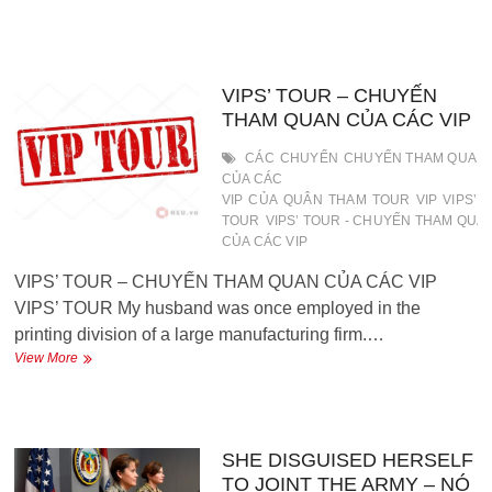
office
rules
–
Nội
quy
VIPS’ TOUR – CHUYẾN
cơ
THAM QUAN CỦA CÁC VIP
quan
CÁC
CHUYỂN
CHUYẾN THAM QUAN
CỦA CÁC
VIP
CỦA
QUÂN
THAM
TOUR
VIP
VIPS’
V
TOUR
VIPS’ TOUR - CHUYẾN THAM QUA
CỦA CÁC VIP
VIPS’ TOUR – CHUYẾN THAM QUAN CỦA CÁC VIP
VIPS’ TOUR My husband was once employed in the
printing division of a large manufacturing firm.…
VIPS’
View More
TOUR
–
CHUYẾN
THAM
QUAN
SHE DISGUISED HERSELF
CỦA
TO JOINT THE ARMY – NÓ