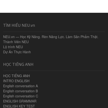
TÌM HIỂU NEU.vn
NEU.vn — Học Kỹ Năng. Rèn Năng Lực. Làm Sản Phẩm Thật.
Thành Viên NEU
Lộ trình NEU
Dự Án Thực Hành
HỌC TIẾNG ANH
HỌC TIẾNG ANH
INTRO ENGLISH
English conversation A
English conversation B
English conversation C
ENGLISH GRAMMAR
ENGLISH KEY TEST