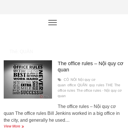
NEU.vn –
HỌC KỸ NĂNG. RÈN NĂNG LỰC.
LÀM SẢN PHẨM THẬT.
Nền tảng
đào tạo
năng lực cá
Thẻ:
QUÂN
nhân trong
The office rules – Nội quy cơ
thời đại AI
quan
CÓ
NÓI
Nội quy cơ
quan
office
QUÂN
quy
rules
THE
The
office rules
The office rules - Nội quy cơ
quan
The office rules – Nội quy cơ
quan The office rules Bill Jenkins worked in a big office in
the city, and generally he used…
The
View More