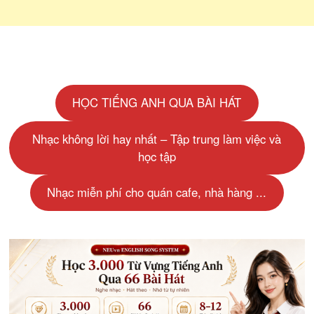
HỌC TIẾNG ANH QUA BÀI HÁT
Nhạc không lời hay nhất – Tập trung làm việc và
học tập
Nhạc miễn phí cho quán cafe, nhà hàng ...