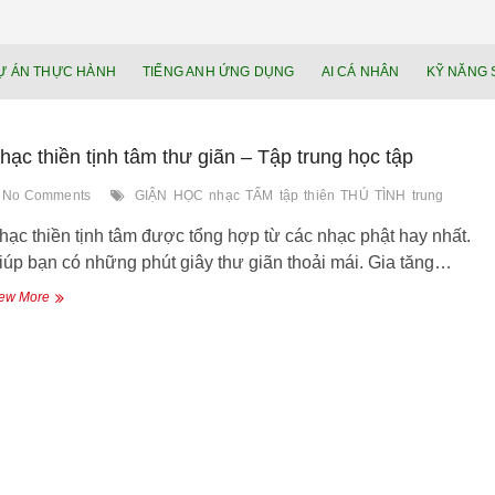
NEU.vn – Nề
HỌC KỸ NĂNG. RÈN NĂNG LỰC. LÀM
Ự ÁN THỰC HÀNH
TIẾNG ANH ỨNG DỤNG
AI CÁ NHÂN
KỸ NĂNG 
lực cá nhâ
hạc thiền tịnh tâm thư giãn – Tập trung học tập
No Comments
GIẬN
HỌC
nhạc
TẤM
tập
thiên
THÚ
TÌNH
trung
hạc thiền tịnh tâm được tổng hợp từ các nhạc phật hay nhất.
iúp bạn có những phút giây thư giãn thoải mái. Gia tăng…
Nhạc
ew More
thiền
tịnh
tâm
thư
giãn
–
Tập
trung
học