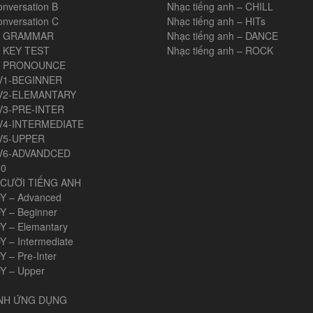
onversation B
Nhạc tiếng anh – CHILL
onversation C
Nhạc tiếng anh – HITs
H GRAMMAR
Nhạc tiếng anh – DANCE
 KEY TEST
Nhạc tiếng anh – ROCK
H PRONOUNCE
V1-BEGINNER
V2-ELEMANTARY
V3-PRE-INTER
V4-INTERMEDIATE
V5-UPPER
V6-ADVANDCED
00
CƯỜI TIẾNG ANH
Y – Advanced
Y – Beginner
Y – Elemantary
Y – Intermediate
 – Pre-Inter
Y – Upper
ANH ỨNG DỤNG