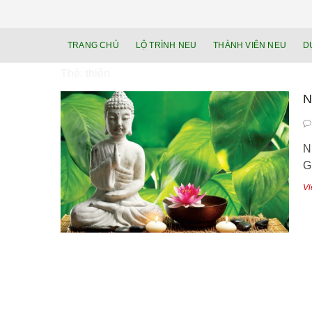
TRANG CHỦ
LỘ TRÌNH NEU
THÀNH VIÊN NEU
D
Thẻ:
thiên
N
N
G
Vi