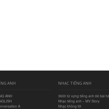
ẾNG ANH
NHẠC TIẾNG ANH
NG ANH
3600 từ vựng tiếng anh 66 bài há
NGLISH
Nhạc tiếng anh – MV Story
onversation A
Nhạc không lời