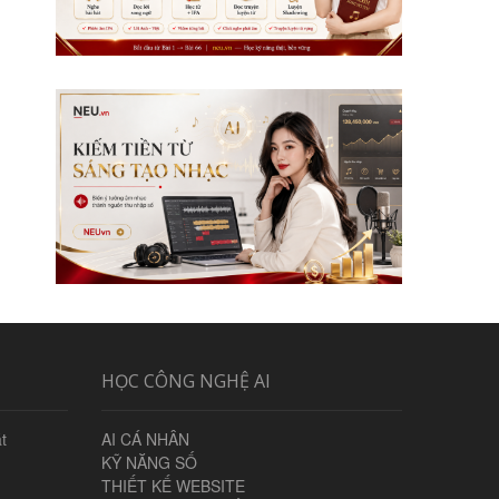
HỌC CÔNG NGHỆ AI
t
AI CÁ NHÂN
KỸ NĂNG SỐ
THIẾT KẾ WEBSITE