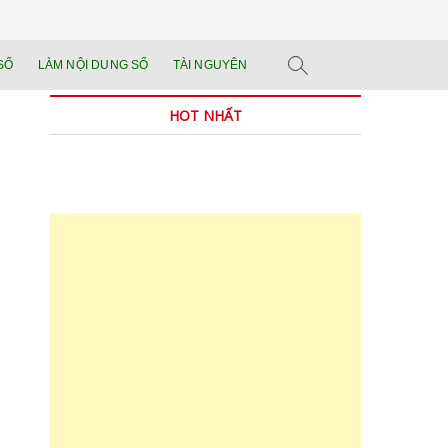
n tảng đào tạo năng
 SẢN PHẨM THẬT.
SỐ
LÀM NỘI DUNG SỐ
TÀI NGUYÊN
n trong thời đại AI
HOT NHẤT