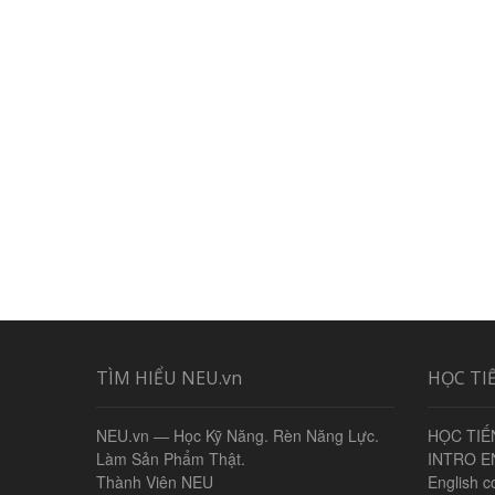
TÌM HIỂU NEU.vn
HỌC TI
NEU.vn — Học Kỹ Năng. Rèn Năng Lực.
HỌC TIẾ
Làm Sản Phẩm Thật.
INTRO E
Thành Viên NEU
English c