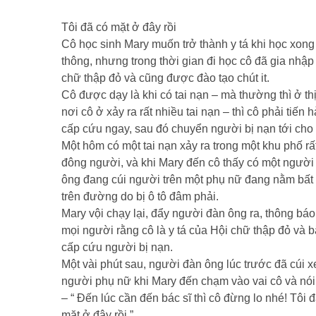
Tôi đã có mặt ở đây rồi
Cô học sinh Mary muốn trở thành y tá khi học xong
thông, nhưng trong thời gian đi học cô đã gia nhập
chữ thập đỏ và cũng được đào tạo chút it.
Cô được dạy là khi có tai nạn – mà thường thì ở thị
nơi cô ở xảy ra rất nhiều tai nạn – thì cô phải tiến 
cấp cứu ngay, sau đó chuyển người bị nạn tới cho 
Một hôm có một tai nạn xảy ra trong một khu phố rấ
đông người, và khi Mary đến cô thấy có một người
ông đang cúi người trên một phụ nữ đang nằm bất
trên đường do bị ô tô đâm phải.
Mary vội chạy lại, đẩy người đàn ông ra, thông báo
mọi người rằng cô là y tá của Hội chữ thập đỏ và b
cấp cứu người bị nạn.
Một vài phút sau, người đàn ông lúc trước đã cúi 
người phụ nữ khi Mary đến chạm vào vai cô và nói
– “ Đến lúc cần đến bác sĩ thì cô đừng lo nhé! Tôi 
mặt ở đây rồi.”