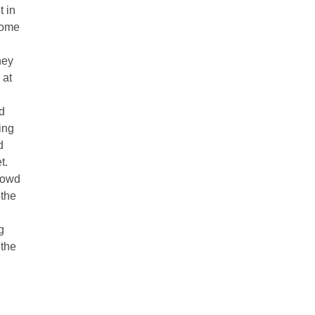
t in
some
hey
 at
d
ing
d
t.
rowd
 the
g
 the