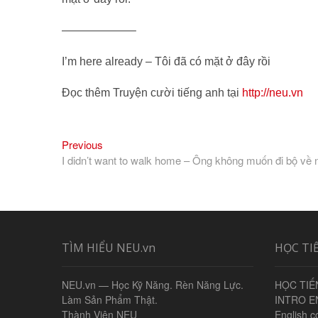
——————–
I’m here already – Tôi đã có mặt ở đây rồi
Đọc thêm Truyện cười tiếng anh tại
http://neu.vn
Previous
Điều
Previous
post:
I didn’t want to walk home – Ông không muốn đi bộ về 
hướng
bài
viết
TÌM HIỂU NEU.vn
HỌC TI
NEU.vn — Học Kỹ Năng. Rèn Năng Lực.
HỌC TIẾ
Làm Sản Phẩm Thật.
INTRO E
Thành Viên NEU
English c