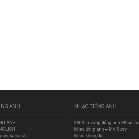
TỪ
KHI
THẦY
ĐẾN
ĐÂY
ẾNG ANH
NHẠC TIẾNG ANH
NG ANH
3600 từ vựng tiếng anh 66 bài há
NGLISH
Nhạc tiếng anh – MV Story
onversation A
Nhạc không lời