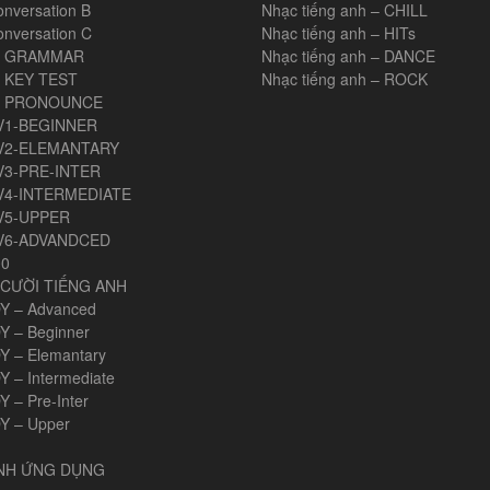
onversation B
Nhạc tiếng anh – CHILL
onversation C
Nhạc tiếng anh – HITs
H GRAMMAR
Nhạc tiếng anh – DANCE
 KEY TEST
Nhạc tiếng anh – ROCK
H PRONOUNCE
V1-BEGINNER
V2-ELEMANTARY
V3-PRE-INTER
V4-INTERMEDIATE
V5-UPPER
V6-ADVANDCED
00
CƯỜI TIẾNG ANH
Y – Advanced
Y – Beginner
Y – Elemantary
Y – Intermediate
 – Pre-Inter
Y – Upper
ANH ỨNG DỤNG