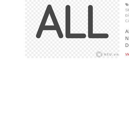
S
Đ
C
A
N
D
Vi