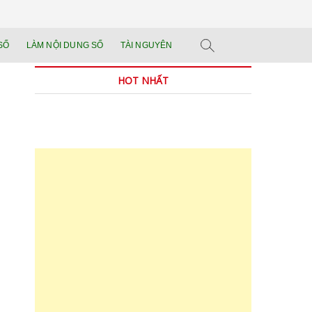
n tảng đào tạo năng
 SẢN PHẨM THẬT.
SỐ
LÀM NỘI DUNG SỐ
TÀI NGUYÊN
n trong thời đại AI
HOT NHẤT