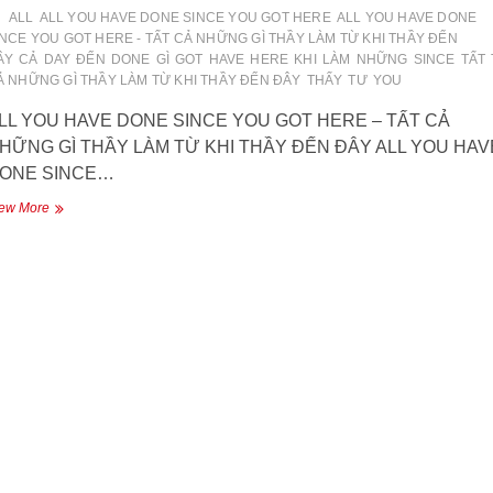
đây
ALL
ALL YOU HAVE DONE SINCE YOU GOT HERE
ALL YOU HAVE DONE
rồi
INCE YOU GOT HERE - TẤT CẢ NHỮNG GÌ THẦY LÀM TỪ KHI THẦY ĐẾN
ÂY
CẢ
DAY
ĐẾN
DONE
GÌ
GOT
HAVE
HERE
KHI
LÀM
NHỮNG
SINCE
TẤT
Ả NHỮNG GÌ THẦY LÀM TỪ KHI THẦY ĐẾN ĐÂY
THẤY
TƯ
YOU
LL YOU HAVE DONE SINCE YOU GOT HERE – TẤT CẢ
HỮNG GÌ THẦY LÀM TỪ KHI THẦY ĐẾN ĐÂY ALL YOU HAV
ONE SINCE…
ALL
ew More
YOU
HAVE
DONE
SINCE
YOU
GOT
HERE
–
TẤT
CẢ
NHỮNG
GÌ
THẦY
LÀM