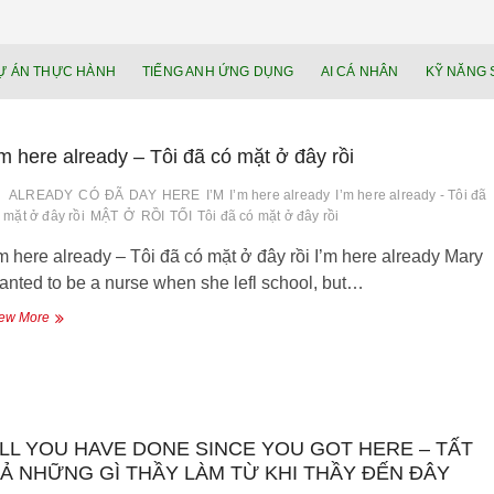
NEU.vn – Nề
HỌC KỸ NĂNG. RÈN NĂNG LỰC. LÀM
Ự ÁN THỰC HÀNH
TIẾNG ANH ỨNG DỤNG
AI CÁ NHÂN
KỸ NĂNG 
lực cá nhâ
’m here already – Tôi đã có mặt ở đây rồi
ALREADY
CÓ
ĐÃ
DAY
HERE
I’M
I’m here already
I’m here already - Tôi đã
 mặt ở đây rồi
MẬT
Ở
RỒI
TỐI
Tôi đã có mặt ở đây rồi
’m here already – Tôi đã có mặt ở đây rồi I’m here already Mary
anted to be a nurse when she lefl school, but…
I’m
ew More
here
already
–
Tôi
đã
có
LL YOU HAVE DONE SINCE YOU GOT HERE – TẤT
mặt
Ả NHỮNG GÌ THẦY LÀM TỪ KHI THẦY ĐẾN ĐÂY
ở