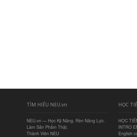
TÌM HIỂU NEU.vn
HỌC TI
NEU.vn — Học Kỹ Năng. Rèn Năng Lực.
HỌC TIẾ
Làm Sản Phẩm Thật.
INTRO E
Thành Viên NEU
English c