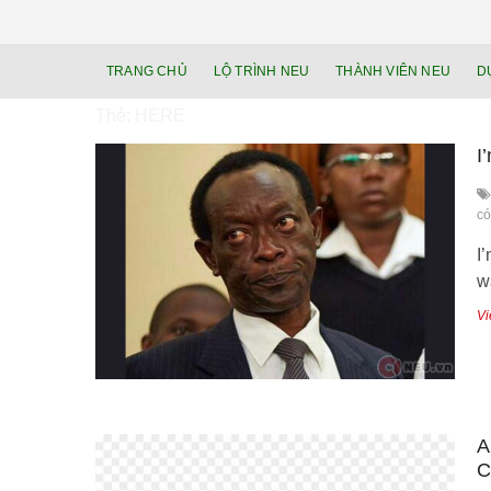
TRANG CHỦ
LỘ TRÌNH NEU
THÀNH VIÊN NEU
D
Thẻ:
HERE
I
có
I
w
Vi
A
C