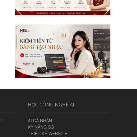
HỌC CÔNG NGHỆ AI
t
AI CÁ NHÂN
KỸ NĂNG SỐ
THIẾT KẾ WEBSITE