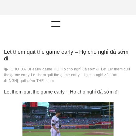
NEU.vn –
HỌC KỸ NĂNG. RÈN NĂNG LỰC.
LÀM SẢN PHẨM THẬT.
Nền tảng
đào tạo
năng lực cá
Let them quit the game early – Họ cho nghỉ đá sớm
đi
nhân trong
CHO
ĐÃ
ĐI
early
game
HỌ
Họ cho nghỉ đá sớm đi
Let
Let them quit
thời đại AI
the game early
Let them quit the game early - Họ cho nghỉ đá sớm
đi
NGHỊ
quit
sớm
THE
them
Let them quit the game early – Họ cho nghỉ đá sớm đi