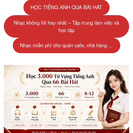
HỌC TIẾNG ANH QUA BÀI HÁT
Nhạc không lời hay nhất – Tập trung làm việc và
học tập
Nhạc miễn phí cho quán cafe, nhà hàng ...