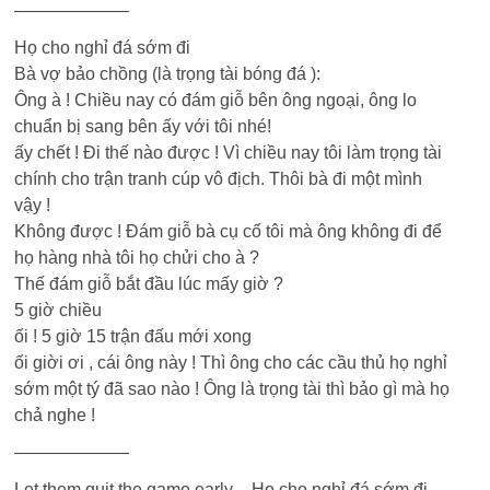
——————–
Họ cho nghỉ đá sớm đi
Bà vợ bảo chồng (là trọng tài bóng đá ):
Ông à ! Chiều nay có đám giỗ bên ông ngoại, ông lo
chuẩn bị sang bên ấy với tôi nhé!
ấy chết ! Đi thế nào được ! Vì chiều nay tôi làm trọng tài
chính cho trận tranh cúp vô địch. Thôi bà đi một mình
vậy !
Không được ! Đám giỗ bà cụ cố tôi mà ông không đi để
họ hàng nhà tôi họ chửi cho à ?
Thế đám giỗ bắt đầu lúc mấy giờ ?
5 giờ chiều
ối ! 5 giờ 15 trận đấu mới xong
ối giời ơi , cái ông này ! Thì ông cho các cầu thủ họ nghỉ
sớm một tý đã sao nào ! Ông là trọng tài thì bảo gì mà họ
chả nghe !
——————–
Let them quit the game early – Họ cho nghỉ đá sớm đi