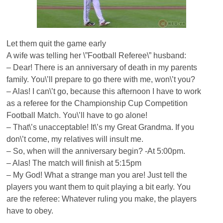
Let them quit the game early
A wife was telling her \”Football Referee\” husband:
– Dear! There is an anniversary of death in my parents
family. You\’ll prepare to go there with me, won\’t you?
– Alas! I can\’t go, because this afternoon I have to work
as a referee for the Championship Cup Competition
Football Match. You\’ll have to go alone!
– That\’s unacceptable! It\’s my Great Grandma. If you
don\’t come, my relatives will insult me.
– So, when will the anniversary begin? -At 5:00pm.
– Alas! The match will finish at 5:15pm
– My God! What a strange man you are! Just tell the
players you want them to quit playing a bit early. You
are the referee: Whatever ruling you make, the players
have to obey.