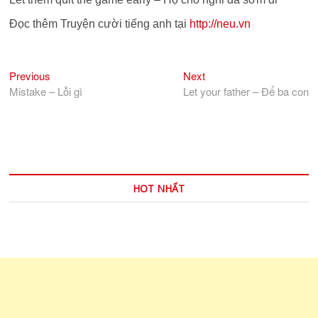
Đọc thêm Truyện cười tiếng anh tại
http://neu.vn
Previous
Next
Điều
Previous
Next
post:
post:
Mistake – Lỗi gì
Let your father – Để ba con
hướng
bài
viết
HOT NHẤT