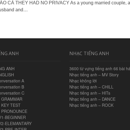
ÀO CẢ THEY HAD NO PRIVACY As a young married couple, 
usband and…
ẾNG ANH
NHẠC TIẾNG ANH
NG ANH
3600 từ vựng tiếng anh 66 bài há
NGLISH
Nhạc tiếng anh – MV Story
onversation A
Nhạc không lời
onversation B
Nhạc tiếng anh – CHILL
onversation C
Nhạc tiếng anh – HITs
H GRAMMAR
Nhạc tiếng anh – DANCE
 KEY TEST
Nhạc tiếng anh – ROCK
H PRONOUNCE
V1-BEGINNER
V2-ELEMANTARY
V3-PRE-INTER