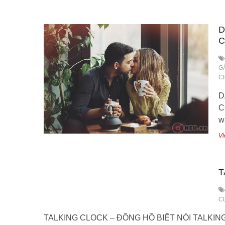
D
C
G
C
D
C
w
Vi
T
C
TALKING CLOCK – ĐỒNG HỒ BIẾT NÓI TALKING CLO