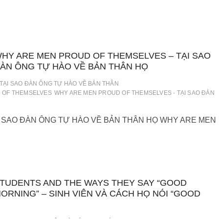
GÁI
HY ARE MEN PROUD OF THEMSELVES – TẠI SAO
ÀN ÔNG TỰ HÀO VỀ BẢN THÂN HỌ
TẠI SAO ĐÀN ÔNG TỰ HÀO VỀ BẢN THÂN
 OF THEMSELVES
WHY ARE MEN PROUD OF THEMSELVES - TẠI SAO ĐÀN
 SAO ĐÀN ÔNG TỰ HÀO VỀ BẢN THÂN HỌ WHY ARE MEN
TUDENTS AND THE WAYS THEY SAY “GOOD
ORNING” – SINH VIÊN VÀ CÁCH HỌ NÓI “GOOD