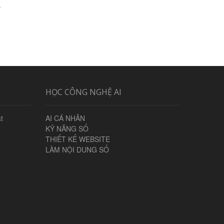
a
HỌC CÔNG NGHỆ AI
t
AI CÁ NHÂN
KỸ NĂNG SỐ
THIẾT KẾ WEBSITE
LÀM NỘI DUNG SỐ