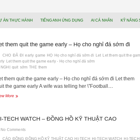
NEU.vn – Nề
HỌC KỸ NĂNG. RÈN NĂNG LỰC. LÀM
Ự ÁN THỰC HÀNH
TIẾNG ANH ỨNG DỤNG
AI CÁ NHÂN
KỸ NĂNG 
lực cá nhâ
et them quit the game early – Họ cho nghỉ đá sớm đi
CHO
ĐÃ
ĐI
early
game
HỌ
Họ cho nghỉ đá sớm đi
Let
Let them quit the ga
rly
Let them quit the game early - Họ cho nghỉ đá sớm
NGHỊ
quit
sớm
THE
them
et them quit the game early – Họ cho nghỉ đá sớm đi Let them
uit the game early A wife was telling her \”Football…
Let
ew More
them
quit
the
I-TECH WATCH – ĐỒNG HỒ KỸ THUẬT CAO
game
early
–
No Comments
Họ
CÁO
ĐỒNG
ĐỒNG HỒ KỸ THUẬT CAO
HI-TECH
HI-TECH WATCH
HI-TECH