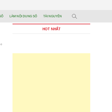
n tảng đào tạo năng
 SẢN PHẨM THẬT.
SỐ
LÀM NỘI DUNG SỐ
TÀI NGUYÊN
n trong thời đại AI
HOT NHẤT
me