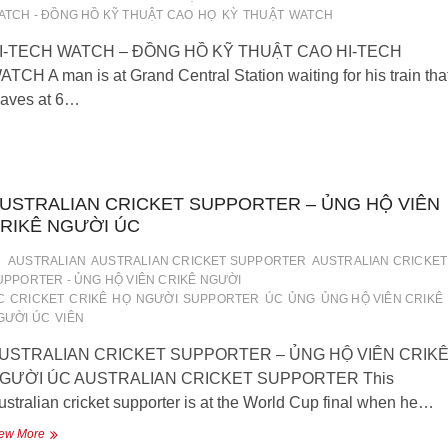
cho
ATCH - ĐỒNG HỒ KỸ THUẬT CAO
HỌ
KỲ
THUẬT
WATCH
nghỉ
đá
I-TECH WATCH – ĐỒNG HỒ KỸ THUẬT CAO HI-TECH
sớm
ATCH A man is at Grand Central Station waiting for his train tha
đi
eaves at 6…
USTRALIAN CRICKET SUPPORTER – ỦNG HỘ VIÊN
RIKÊ NGƯỜI ÚC
AUSTRALIAN
AUSTRALIAN CRICKET SUPPORTER
AUSTRALIAN CRICKET
UPPORTER - ỦNG HỘ VIÊN CRIKÊ NGƯỜI
C
CRICKET
CRIKÊ
HỌ
NGƯỜI
SUPPORTER
ÚC
ỦNG
ỦNG HỘ VIÊN CRIKÊ
GƯỜI ÚC
VIÊN
USTRALIAN CRICKET SUPPORTER – ỦNG HỘ VIÊN CRIK
GƯỜI ÚC AUSTRALIAN CRICKET SUPPORTER This
ustralian cricket supporter is at the World Cup final when he…
AUSTRALIAN
ew More