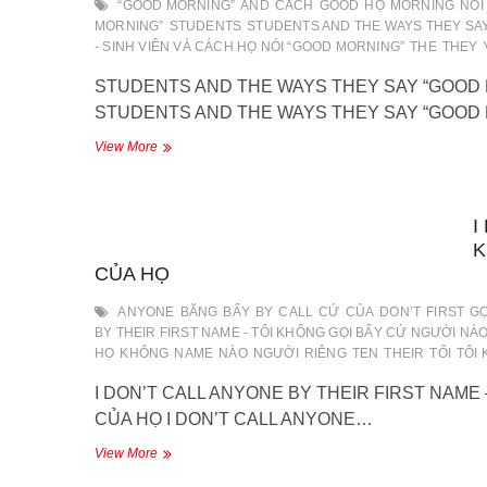
“GOOD MORNING”
AND
CÁCH
GOOD
HỌ
MORNING
NÓI
ĐÀN
MORNING”
STUDENTS
STUDENTS AND THE WAYS THEY SA
ÔNG
- SINH VIÊN VÀ CÁCH HỌ NÓI “GOOD MORNING”
THE
THEY
TỰ
HÀO
STUDENTS AND THE WAYS THEY SAY “GOOD M
VỀ
STUDENTS AND THE WAYS THEY SAY “GOOD
BẢN
THÂN
STUDENTS
View More
HỌ
AND
THE
WAYS
I
THEY
SAY
K
“GOOD
CỦA HỌ
MORNING”
–
ANYONE
BĂNG
BẤY
BY
CALL
CỨ
CỦA
DON’T
FIRST
GỌ
SINH
BY THEIR FIRST NAME - TÔI KHÔNG GỌI BẤY CỨ NGƯỜI NÀ
VIÊN
HỌ
KHÔNG
NAME
NÀO
NGƯỜI
RIÊNG
TEN
THEIR
TỐI
TÔI
VÀ
CÁCH
I DON’T CALL ANYONE BY THEIR FIRST NAME
HỌ
CỦA HỌ I DON’T CALL ANYONE…
NÓI
“GOOD
I
View More
MORNING”
DON’T