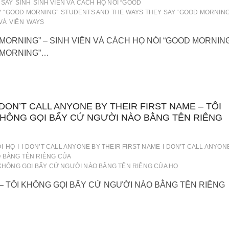
SAY
SINH
SINH VIÊN VÀ CÁCH HỌ NÓI “GOOD
Y “GOOD MORNING”
STUDENTS AND THE WAYS THEY SAY “GOOD MORNING
VÀ
VIÊN
WAYS
ORNING” – SINH VIÊN VÀ CÁCH HỌ NÓI “GOOD MORNIN
 MORNING”…
 DON’T CALL ANYONE BY THEIR FIRST NAME – TÔI
HÔNG GỌI BẤY CỨ NGƯỜI NÀO BẰNG TÊN RIÊNG
I
HỌ
I
I DON’T CALL ANYONE BY THEIR FIRST NAME
I DON’T CALL ANYON
O BẰNG TÊN RIÊNG CỦA
 KHÔNG GỌI BẤY CỨ NGƯỜI NÀO BẰNG TÊN RIÊNG CỦA HỌ
 – TÔI KHÔNG GỌI BẤY CỨ NGƯỜI NÀO BẰNG TÊN RIÊNG