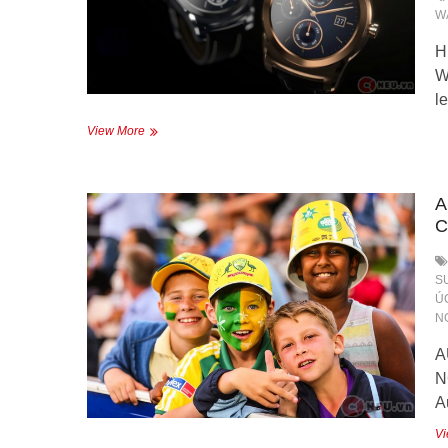
W
H
W
l
HI-
View More
TECH
WATCH
–
A
ĐỒNG
HỒ
C
KỸ
THUẬT
CAO
S
Ú
N
A
N
A
Vi