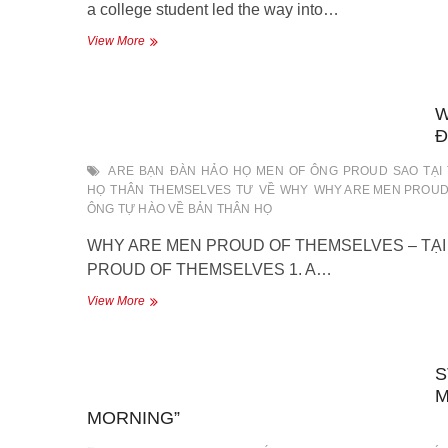
a college student led the way into…
TALKING
View More
CLOCK
–
ĐỒNG
W
HỒ
BIẾT
Đ
NÓI
ARE
BẠN
ĐÀN
HẢO
HỌ
MEN
OF
ÔNG
PROUD
SAO
TẠI
HỌ
THÂN
THEMSELVES
TƯ
VỀ
WHY
WHY ARE MEN PROUD
ÔNG TỰ HÀO VỀ BẢN THÂN HỌ
WHY ARE MEN PROUD OF THEMSELVES – TẠI
PROUD OF THEMSELVES 1. A…
WHY
View More
ARE
MEN
PROUD
S
OF
THEMSELVES
M
–
MORNING”
TẠI
SAO