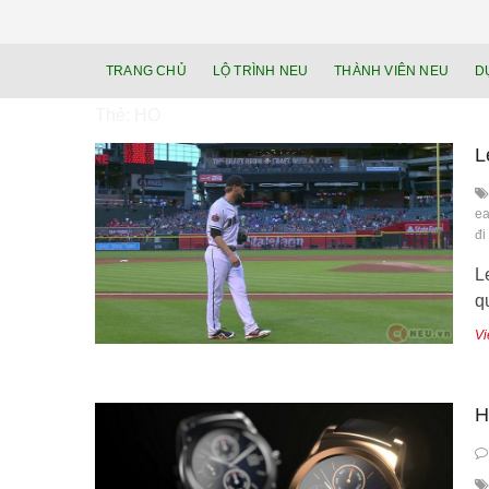
TRANG CHỦ
LỘ TRÌNH NEU
THÀNH VIÊN NEU
D
Thẻ:
HỌ
L
ea
đi
L
q
Vi
H