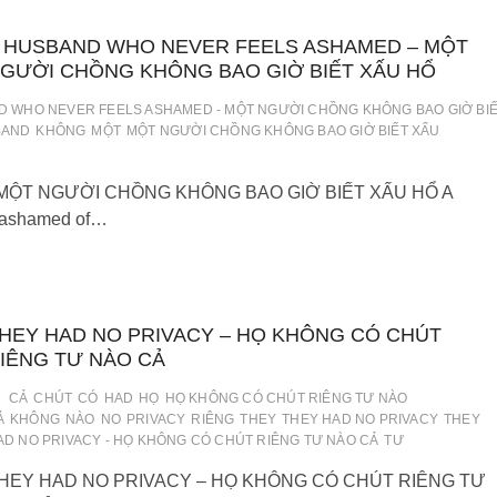
 HUSBAND WHO NEVER FEELS ASHAMED – MỘT
GƯỜI CHỒNG KHÔNG BAO GIỜ BIẾT XẤU HỔ
D WHO NEVER FEELS ASHAMED - MỘT NGƯỜI CHỒNG KHÔNG BAO GIỜ BI
BAND
KHÔNG
MỘT
MỘT NGƯỜI CHỒNG KHÔNG BAO GIỜ BIẾT XẤU
ỘT NGƯỜI CHỒNG KHÔNG BAO GIỜ BIẾT XẤU HỔ A
ashamed of…
HEY HAD NO PRIVACY – HỌ KHÔNG CÓ CHÚT
IÊNG TƯ NÀO CẢ
CẢ
CHÚT
CÓ
HAD
HỌ
HỌ KHÔNG CÓ CHÚT RIÊNG TƯ NÀO
Ả
KHÔNG
NÀO
NO
PRIVACY
RIÊNG
THEY
THEY HAD NO PRIVACY
THEY
AD NO PRIVACY - HỌ KHÔNG CÓ CHÚT RIÊNG TƯ NÀO CẢ
TƯ
HEY HAD NO PRIVACY – HỌ KHÔNG CÓ CHÚT RIÊNG TƯ