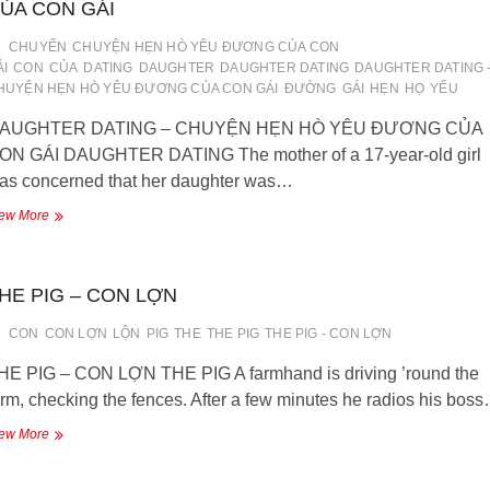
ỦA CON GÁI
con
CHUYỂN
CHUYỆN HẸN HÒ YÊU ĐƯƠNG CỦA CON
ÁI
CON
CỦA
DATING
DAUGHTER
DAUGHTER DATING
DAUGHTER DATING 
HUYỆN HẸN HÒ YÊU ĐƯƠNG CỦA CON GÁI
ĐƯỜNG
GÁI
HẸN
HỌ
YẾU
AUGHTER DATING – CHUYỆN HẸN HÒ YÊU ĐƯƠNG CỦA
ON GÁI DAUGHTER DATING The mother of a 17-year-old girl
as concerned that her daughter was…
DAUGHTER
ew More
DATING
–
CHUYỆN
HE PIG – CON LỢN
HẸN
HÒ
YÊU
CON
CON LỢN
LỘN
PIG
THE
THE PIG
THE PIG - CON LỢN
ĐƯƠNG
HE PIG – CON LỢN THE PIG A farmhand is driving ’round the
CỦA
CON
arm, checking the fences. After a few minutes he radios his bos
GÁI
THE
ew More
PIG
–