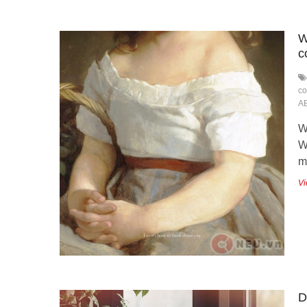
W
c
co
AB
W
W
m
Vi
D