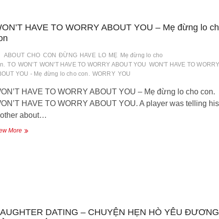
father
–
Để
ON’T HAVE TO WORRY ABOUT YOU – Mẹ đừng lo ch
ba
con
on
ABOUT
CHO
CON
ĐỪNG
HAVE
LO
MẸ
Mẹ đừng lo cho
n.
TO
WON'T
WON'T HAVE TO WORRY ABOUT YOU
WON'T HAVE TO WORR
OUT YOU - Mẹ đừng lo cho con.
WORRY
YOU
ON’T HAVE TO WORRY ABOUT YOU – Mẹ đừng lo cho con.
ON’T HAVE TO WORRY ABOUT YOU. A player was telling his
other about…
WON’T
ew More
HAVE
TO
WORRY
ABOUT
YOU
–
Mẹ
đừng
lo
AUGHTER DATING – CHUYỆN HẸN HÒ YÊU ĐƯƠNG
cho