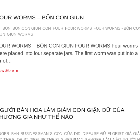
CON
LỢN
OUR WORMS – BỐN CON GIUN
BỐN
BỐN CON GIUN
CON
FOUR
FOUR WORMS
FOUR WORMS - BỐN CO
IUN
GIUN
WORMS
OUR WORMS – BỐN CON GIUN FOUR WORMS Four worms
ere placed into four separate jars. The first worm was put into a
ar of…
FOUR
ew More
WORMS
–
BỐN
CON
GIUN
GƯỜI BÁN HOA LÀM GIẢM CƠN GIẬN DỮ CỦA
HƯƠNG GIA NHƯ THẾ NÀO
NGER
BẠN
BUSINESSMAN’S
CON
CỦA
DID
DIFFUSE
ĐỦ
FLORIST
GIÀ
GI
ID THE FLORIST DIFFUSE THE BUSINESSMAN’S ANGER
LÀM
NÀO
NGƯỜI
N