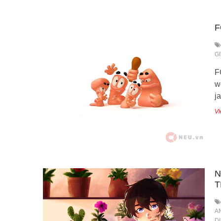
F
G
F
w
j
Vi
N
T
A
D