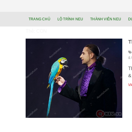
TRANG CHỦ
LỘ TRÌNH NEU
THÀNH VIÊN NEU
D
Thẻ:
CON
T
& 
T
&
Vi