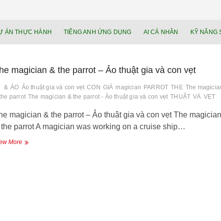
NEU.vn – Nề
HỌC KỸ NĂNG. RÈN NĂNG LỰC. LÀM
Ự ÁN THỰC HÀNH
TIẾNG ANH ỨNG DỤNG
AI CÁ NHÂN
KỸ NĂNG 
lực cá nhâ
he magician & the parrot – Ảo thuật gia và con vẹt
&
ÁO
Ảo thuật gia và con vẹt
CON
GIÀ
magician
PARROT
THE
The magicia
the parrot
The magician & the parrot - Ảo thuật gia và con vẹt
THUẬT
VÀ
VẸT
he magician & the parrot – Ảo thuật gia và con vẹt The magicia
 the parrot A magician was working on a cruise ship…
The
ew More
magician
&
the
parrot
–
Ảo
thuật
gia