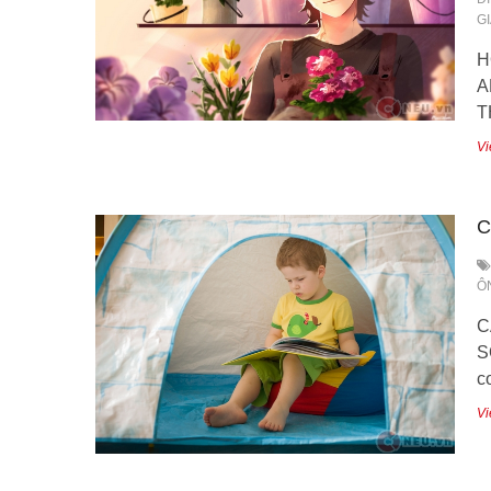
G
H
A
T
Vi
C
Ô
C
S
c
Vi