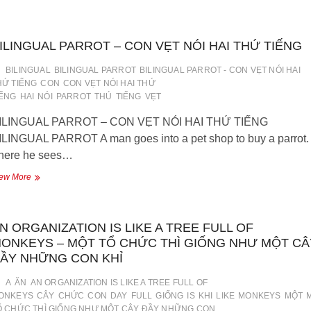
THAT
CAN
TALK
–
ILINGUAL PARROT – CON VẸT NÓI HAI THỨ TIẾNG
MỘT
CON
BILINGUAL
BILINGUAL PARROT
BILINGUAL PARROT - CON VẸT NÓI HAI
CHÓ
HỨ TIẾNG
CON
CON VẸT NÓI HAI THỨ
BIẾT
IẾNG
HAI
NÓI
PARROT
THÚ
TIẾNG
VẸT
NÓI
ILINGUAL PARROT – CON VẸT NÓI HAI THỨ TIẾNG
ILINGUAL PARROT A man goes into a pet shop to buy a parrot.
here he sees…
BILINGUAL
ew More
PARROT
–
CON
N ORGANIZATION IS LIKE A TREE FULL OF
VẸT
NÓI
ONKEYS – MỘT TỔ CHỨC THÌ GIỐNG NHƯ MỘT CÂ
HAI
ẦY NHỮNG CON KHỈ
THỨ
TIẾNG
A
ĂN
AN ORGANIZATION IS LIKE A TREE FULL OF
ONKEYS
CÂY
CHỨC
CON
DAY
FULL
GIỐNG
IS
KHI
LIKE
MONKEYS
MỘT
Ổ CHỨC THÌ GIỐNG NHƯ MỘT CÂY ĐẦY NHỮNG CON