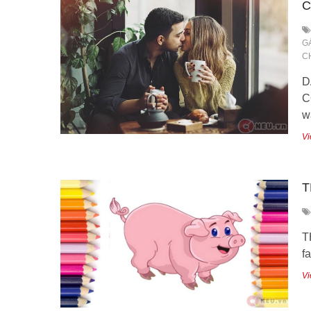
C
G
C
D
C
w
Vi
T
T
f
Vi