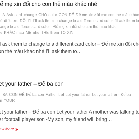
và
ể mẹ xin đổi cho con thẻ màu khác nhé
con
vẹt
A
Ask
card
change
CHO
color
CON
ĐỂ
Để mẹ xin đổi cho con thẻ màu khá
hé
different
DÕI
I'll
I'll ask them to change to a different card color
I'll ask them t
ange to a different card color - Để mẹ xin đổi cho con thẻ màu khác
hé
KHÁC
màu
MẸ
nhé
THE
them
TO
XIN
’ll ask them to change to a different card color – Để mẹ xin đổi ch
on thẻ màu khác nhé I’ll ask them to…
et your father – Để ba con
BA
CON
ĐỂ
Để ba con
Father
Let
Let your father
Let your father - Để ba
on
YOUR
et your father – Để ba con Let your father A mother was talking t
er football player son -My son, my friend will bring…
Let
ew More
your