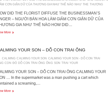
IẢM CƠN GIẬN DỮ CỦA THƯƠNG GIA NHƯ THẾ NÀO
NHƯ
THE
THƯỢNG
OW DID THE FLORIST DIFFUSE THE BUSINESSMAN’S
NGER – NGƯỜI BÁN HOA LÀM GIẢM CƠN GIẬN DỮ CỦA
HƯƠNG GIA NHƯ THẾ NÀO HOW DID…
NGƯỜI
ew More
BÁN
HOA
LÀM
ALMING YOUR SON – DỖ CON TRAI ÔNG
GIẢM
CƠN
GIẬN
CALMING
CALMING YOUR SON
CALMING YOUR SON - DỖ CON TRAI
DỮ
NG
CON
ĐÓ
DỖ CON TRAI ÔNG
ÔNG
SON
TRAI
YOUR
CỦA
THƯƠNG
ALMING YOUR SON – DỖ CON TRAI ÔNG CALMING YOUR
GIA
ON … In the supermarket was a man pushing a cart which
NHƯ
ontained a screaming,…
THẾ
NÀO
CALMING
ew More
YOUR
SON
–
DỖ