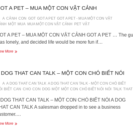
CON
OT A PET – MUA MỘT CON VẬT CẢNH
TRAI
ÔNG
A
CẢNH
CON
GOT
GOT A PET
GOT A PET - MUA MỘT CON VẬT
ẢNH
MỘT
MUA
MUA MỘT CON VẬT CẢNH
PET
VẬT
OT A PET – MUA MỘT CON VẬT CẢNH GOT A PET … The gu
as lonely, and decided life would be more fun if…
GOT
ew More
A
PET
–
 DOG THAT CAN TALK – MỘT CON CHÓ BIẾT NÓI
MUA
MỘT
CON
A
A DOG THAT CAN TALK
A DOG THAT CAN TALK - MỘT CON CHÓ BIẾT
VẬT
ÓI
BIẾT
CAN
CHO
CON
DOG
MỘT
MỘT CON CHÓ BIẾT NÓI
NÓI
TALK
THAT
CẢNH
 DOG THAT CAN TALK – MỘT CON CHÓ BIẾT NÓI A DOG
HAT CAN TALK A salesman dropped in to see a business
ustomer.…
A
ew More
DOG