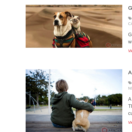
G
C
G
w
Vi
A
N
A
T
c
Vi