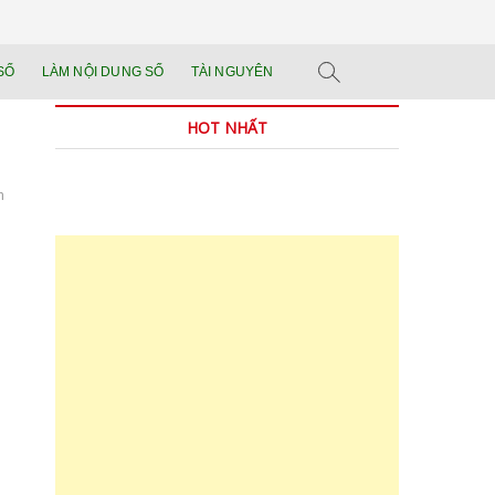
n tảng đào tạo năng
 SẢN PHẨM THẬT.
SỐ
LÀM NỘI DUNG SỐ
TÀI NGUYÊN
n trong thời đại AI
HOT NHẤT
n
n