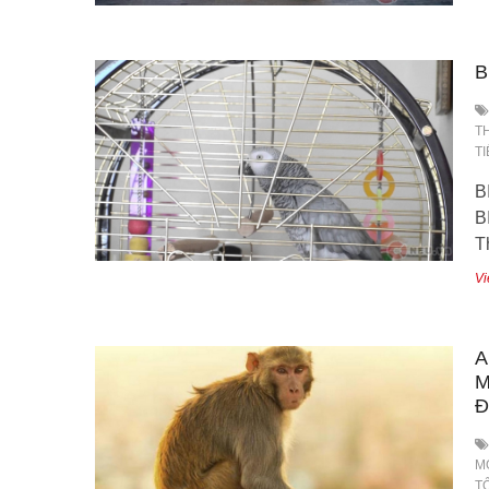
B
T
T
B
B
T
Vi
A
M
Đ
M
T