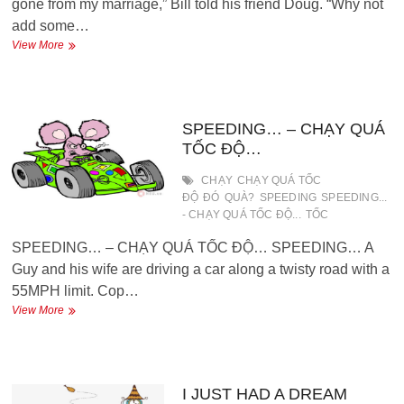
gone from my marriage,” Bill told his friend Doug. “Why not
add some…
FORGET
View More
IT
–
QUÊN
ĐIỀU
ĐÓ
SPEEDING… – CHẠY QUÁ
ĐI
TỐC ĐỘ…
CHẠY
CHẠY QUÁ TỐC
ĐỘ
ĐÓ
QUÀ?
SPEEDING
SPEEDING...
- CHẠY QUÁ TỐC ĐỘ...
TỐC
SPEEDING… – CHẠY QUÁ TỐC ĐỘ… SPEEDING… A
Guy and his wife are driving a car along a twisty road with a
55MPH limit. Cop…
SPEEDING…
View More
–
CHẠY
QUÁ
TỐC
ĐỘ…
I JUST HAD A DREAM