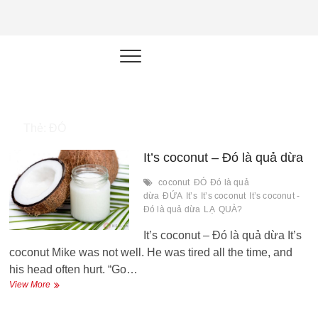
NEU.vn –
HỌC KỸ NĂNG. RÈN NĂNG LỰC.
LÀM SẢN PHẨM THẬT.
Nền tảng
đào tạo
năng lực cá
Thẻ:
ĐÓ
nhân trong
It’s coconut – Đó là quả dừa
thời đại AI
coconut
ĐÓ
Đó là quả
dừa
ĐỨA
It’s
It’s coconut
It’s coconut -
Đó là quả dừa
LẠ
QUÀ?
It’s coconut – Đó là quả dừa It’s
coconut Mike was not well. He was tired all the time, and
his head often hurt. “Go…
It’s
View More
coconut
–