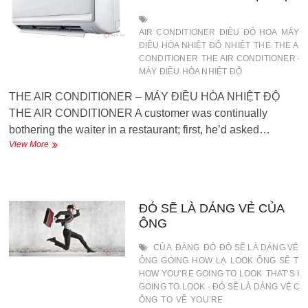
Học
tiếng
Pháp
AIR
CONDITIONER
ĐIỀU
ĐÓ
HOA
MÁY
để
ĐIỀU HÒA NHIỆT ĐỘ
NHIỆT
THE
THE AIR
làm
CONDITIONER
THE AIR CONDITIONER -
gì
MÁY ĐIỀU HÒA NHIỆT ĐỘ
THE AIR CONDITIONER – MÁY ĐIỀU HÒA NHIỆT ĐỘ
THE AIR CONDITIONER A customer was continually
bothering the waiter in a restaurant; first, he’d asked…
THE
View More
AIR
CONDITIONER
–
MÁY
ĐIỀU
ĐÓ SẼ LÀ DÁNG VẺ CỦA
HÒA
ÔNG
NHIỆT
ĐỘ
CỦA
ĐÀNG
ĐÓ
ĐÓ SẼ LÀ DÁNG VẺ 
ÔNG
GOING
HOW
LẠ
LOOK
ÔNG
SẼ
TH
HOW YOU’RE GOING TO LOOK
THAT’S H
GOING TO LOOK - ĐÓ SẼ LÀ DÁNG VẺ CỦ
ÔNG
TO
VỀ
YOU’RE