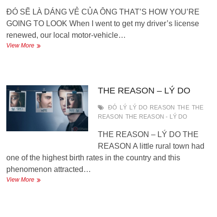
ĐÓ SẼ LÀ DÁNG VẺ CỦA ÔNG THAT’S HOW YOU’RE
GOING TO LOOK When I went to get my driver’s license
renewed, our local motor-vehicle…
ĐÓ
View More
SẼ
LÀ
DÁNG
VẺ
CỦA
THE REASON – LÝ DO
ÔNG
ĐÓ
LÝ
LÝ DO
REASON
THE
THE
REASON
THE REASON - LÝ DO
THE REASON – LÝ DO THE
REASON A little rural town had
one of the highest birth rates in the country and this
phenomenon attracted…
THE
View More
REASON
–
LÝ
DO