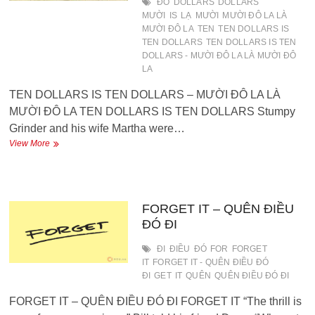
ĐÓ
DOLLARS
DOLLARS
GÌ
MƯỜI
IS
LẠ
MƯỜI
MƯỜI ĐÔ LA LÀ
VỚI
MƯỜI ĐÔ LA
TEN
TEN DOLLARS IS
25
TEN DOLLARS
TEN DOLLARS IS TEN
ĐÔ
DOLLARS - MƯỜI ĐÔ LA LÀ MƯỜI ĐÔ
LA?
LA
TEN DOLLARS IS TEN DOLLARS – MƯỜI ĐÔ LA LÀ
MƯỜI ĐÔ LA TEN DOLLARS IS TEN DOLLARS Stumpy
Grinder and his wife Martha were…
TEN
View More
DOLLARS
IS
TEN
DOLLARS
–
FORGET IT – QUÊN ĐIỀU
MƯỜI
ĐÓ ĐI
ĐÔ
LA
ĐI
ĐIỀU
ĐÓ
FOR
FORGET
LÀ
IT
FORGET IT - QUÊN ĐIỀU ĐÓ
MƯỜI
ĐI
GET
IT
QUÊN
QUÊN ĐIỀU ĐÓ ĐI
ĐÔ
LA
FORGET IT – QUÊN ĐIỀU ĐÓ ĐI FORGET IT “The thrill is