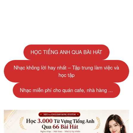
MỘT
GIẤC
MƠ
VỀ
ĐIỀU
ĐÓ
…
HỌC TIẾNG ANH QUA BÀI HÁT
Nhạc không lời hay nhất – Tập trung làm việc và
học tập
Nhạc miễn phí cho quán cafe, nhà hàng ...