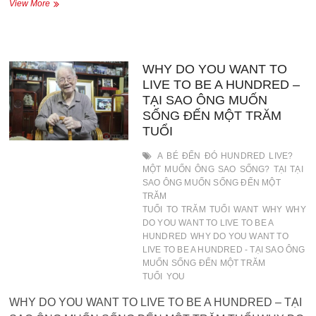
DO
View More
YOU
HAVE
AN
OBSESSION
–
WHY DO YOU WANT TO
BẠN
LIVE TO BE A HUNDRED –
CÓ
TẠI SAO ÔNG MUỐN
BỊ
SỐNG ĐẾN MỘT TRĂM
ÁM
TUỔI
ẢNH
KHÔNG
A
BÉ
ĐẾN
ĐÓ
HUNDRED
LIVE?
MỘT
MUỐN
ÔNG
SAO
SỐNG?
TẠI
TẠI
SAO ÔNG MUỐN SỐNG ĐẾN MỘT
TRĂM
TUỔI
TO
TRĂM
TUỔI
WANT
WHY
WHY
DO YOU WANT TO LIVE TO BE A
HUNDRED
WHY DO YOU WANT TO
LIVE TO BE A HUNDRED - TẠI SAO ÔNG
MUỐN SỐNG ĐẾN MỘT TRĂM
TUỔI
YOU
WHY DO YOU WANT TO LIVE TO BE A HUNDRED – TẠI