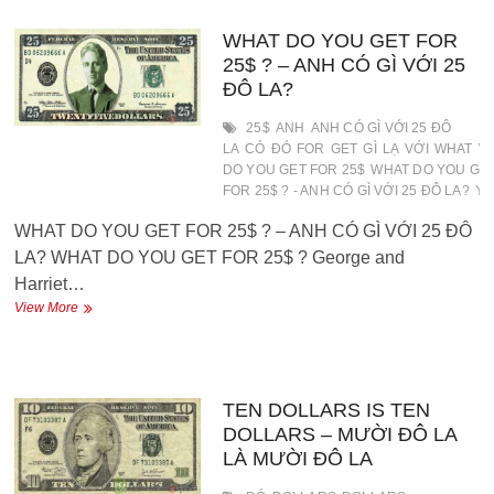
THE
COLLAR
WHAT DO YOU GET FOR
THAT
25$ ? – ANH CÓ GÌ VỚI 25
WAY
ĐÔ LA?
–
TẠI
25$
ANH
ANH CÓ GÌ VỚI 25 ĐÔ
SAO
LA
CÓ
ĐÓ
FOR
GET
GÌ
LẠ
VỚI
WHAT
W
ÔNG
DO YOU GET FOR 25$
WHAT DO YOU GE
MẶC
FOR 25$ ? - ANH CÓ GÌ VỚI 25 ĐÔ LA?
Y
CỔ
ÁO
WHAT DO YOU GET FOR 25$ ? – ANH CÓ GÌ VỚI 25 ĐÔ
KIỂU
ĐÓ
LA? WHAT DO YOU GET FOR 25$ ? George and
Harriet…
WHAT
View More
DO
YOU
GET
FOR
25$
TEN DOLLARS IS TEN
?
DOLLARS – MƯỜI ĐÔ LA
–
LÀ MƯỜI ĐÔ LA
ANH
CÓ