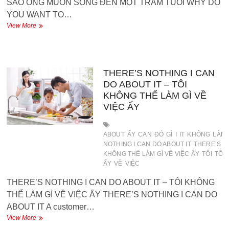
SAO ÔNG MUỐN SỐNG ĐẾN MỘT TRĂM TUỔI WHY DO
YOU WANT TO…
WHY
View More
DO
YOU
WANT
TO
LIVE
THERE’S NOTHING I CAN
TO
DO ABOUT IT – TÔI
BE
KHÔNG THỂ LÀM GÌ VỀ
A
VIỆC ẤY
HUNDRED
–
TẠI
ABOUT
ẤY
CAN
ĐÓ
GÌ
I
IT
KHÔNG
LÀM
SAO
NOTHING I CAN DO ABOUT IT
THERE’S NO
ÔNG
MUỐN
KHÔNG THỂ LÀM GÌ VỀ VIỆC ẤY
TỐI
TÔI 
SỐNG
ẤY
VỀ
VIỆC
ĐẾN
THERE’S NOTHING I CAN DO ABOUT IT – TÔI KHÔNG
MỘT
TRĂM
THỂ LÀM GÌ VỀ VIỆC ẤY THERE’S NOTHING I CAN DO
TUỔI
ABOUT IT A customer…
THERE’S
View More
NOTHING