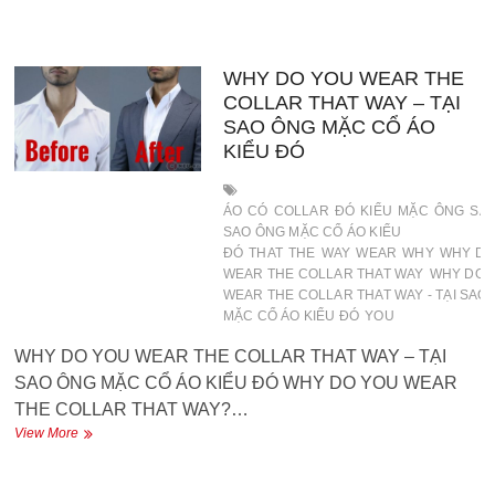
I
CAN
DO
ABOUT
WHY DO YOU WEAR THE
IT
COLLAR THAT WAY – TẠI
–
SAO ÔNG MẶC CỔ ÁO
TÔI
KIỂU ĐÓ
KHÔNG
THỂ
LÀM
ÁO
CÓ
COLLAR
ĐÓ
KIỂU
MẶC
ÔNG
SA
GÌ
SAO ÔNG MẶC CỔ ÁO KIỂU
VỀ
VIỆC
ĐÓ
THAT
THE
WAY
WEAR
WHY
WHY DO
ẤY
WEAR THE COLLAR THAT WAY
WHY DO 
WEAR THE COLLAR THAT WAY - TẠI SAO
MẶC CỔ ÁO KIỂU ĐÓ
YOU
WHY DO YOU WEAR THE COLLAR THAT WAY – TẠI
SAO ÔNG MẶC CỔ ÁO KIỂU ĐÓ WHY DO YOU WEAR
THE COLLAR THAT WAY?…
WHY
View More
DO
YOU
WEAR