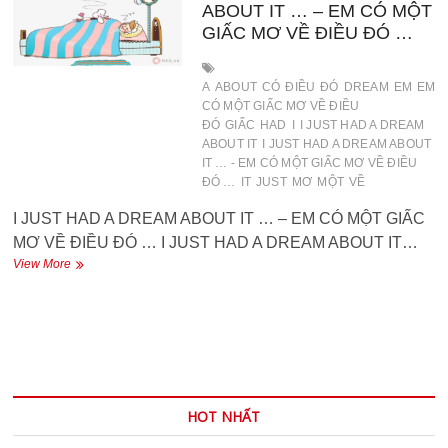
ABOUT IT … – EM CÓ MỘT
GIẤC MƠ VỀ ĐIỀU ĐÓ …
A
ABOUT
CÓ
ĐIỀU
ĐÓ
DREAM
EM
EM
CÓ MỘT GIẤC MƠ VỀ ĐIỀU
ĐÓ
GIẤC
HAD
I
I JUST HAD A DREAM
ABOUT IT
I JUST HAD A DREAM ABOUT
IT … - EM CÓ MỘT GIẤC MƠ VỀ ĐIỀU
ĐÓ …
IT
JUST
MƠ
MỘT
VỀ
I JUST HAD A DREAM ABOUT IT … – EM CÓ MỘT GIẤC
MƠ VỀ ĐIỀU ĐÓ … I JUST HAD A DREAM ABOUT IT…
I
View More
JUST
HAD
A
DREAM
ABOUT
IT
…
–
HOT NHẤT
EM
CÓ