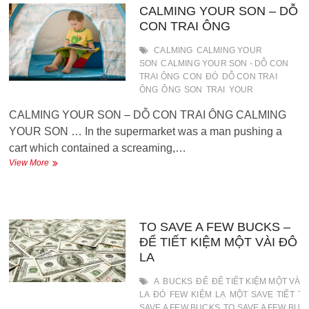
CALMING YOUR SON – DỖ
CON TRAI ÔNG
CALMING
CALMING YOUR
SON
CALMING YOUR SON - DỖ CON
TRAI ÔNG
CON
ĐÓ
DỖ CON TRAI
ÔNG
ÔNG
SON
TRAI
YOUR
CALMING YOUR SON – DỖ CON TRAI ÔNG CALMING
YOUR SON … In the supermarket was a man pushing a
cart which contained a screaming,…
CALMING
View More
YOUR
SON
–
DỖ
CON
TO SAVE A FEW BUCKS –
TRAI
ĐỂ TIẾT KIỆM MỘT VÀI ĐÔ
ÔNG
LA
A
BUCKS
ĐỂ
ĐỂ TIẾT KIỆM MỘT VÀI 
LA
ĐÓ
FEW
KIỆM
LẠ
MỘT
SAVE
TIẾT
T
SAVE A FEW BUCKS
TO SAVE A FEW BUCK