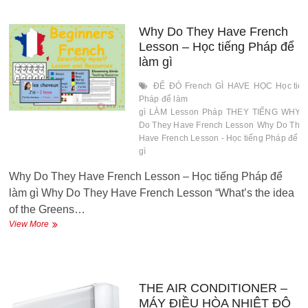
Đó
là
quả
Why Do They Have French
dừa
Lesson – Học tiếng Pháp để
làm gì
ĐỂ
ĐÓ
French
GÌ
HAVE
HỌC
Học tiế
Pháp để làm
gì
LÀM
Lesson
Pháp
THEY
TIẾNG
WHY
Do They Have French Lesson
Why Do The
Have French Lesson - Học tiếng Pháp để l
gì
Why Do They Have French Lesson – Học tiếng Pháp để
làm gì Why Do They Have French Lesson “What’s the idea
of the Greens…
Why
View More
Do
They
Have
French
Lesson
THE AIR CONDITIONER –
–
MÁY ĐIỀU HÒA NHIỆT ĐỘ