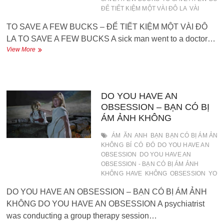
ĐỂ TIẾT KIỆM MỘT VÀI ĐÔ LA
VÀI
TO SAVE A FEW BUCKS – ĐỂ TIẾT KIỆM MỘT VÀI ĐÔ
LA TO SAVE A FEW BUCKS A sick man went to a doctor…
TO
View More
SAVE
A
FEW
BUCKS
–
DO YOU HAVE AN
ĐỂ
OBSESSION – BẠN CÓ BỊ
TIẾT
ÁM ẢNH KHÔNG
KIỆM
MỘT
ÁM
ĂN
ANH
BẠN
BẠN CÓ BỊ ÁM ẢNH
VÀI
KHÔNG
BÍ
CÓ
ĐÓ
DO YOU HAVE AN
ĐÔ
OBSESSION
DO YOU HAVE AN
LA
OBSESSION - BẠN CÓ BỊ ÁM ẢNH
KHÔNG
HAVE
KHÔNG
OBSESSION
YOU
DO YOU HAVE AN OBSESSION – BẠN CÓ BỊ ÁM ẢNH
KHÔNG DO YOU HAVE AN OBSESSION A psychiatrist
was conducting a group therapy session…