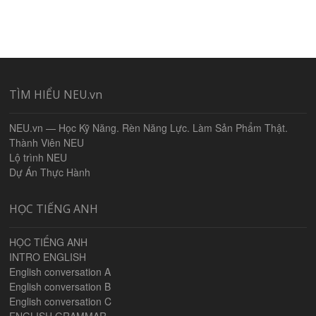
TÌM HIỂU NEU.vn
NEU.vn — Học Kỹ Năng. Rèn Năng Lực. Làm Sản Phẩm Thật.
Thành Viên NEU
Lộ trình NEU
Dự Án Thực Hành
HỌC TIẾNG ANH
HỌC TIẾNG ANH
INTRO ENGLISH
English conversation A
English conversation B
English conversation C