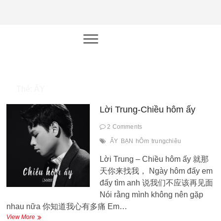
NEU.vn –
HỌC KỸ NĂNG. RÈN NĂNG LỰC.
LÀM SẢN PHẨM THẬT.
Nền tảng
đào tạo
năng lực cá
Thẻ:
ẤY
nhân trong
Lời Trung-Chiều hôm ấy
thời đại AI
2 Comments
ẤY
BẠN
hÔm
trungchiêu
Lời Trung – Chiều hôm ấy 就那
天你来找我， Ngày hôm đấy em
đấy tìm anh 说我们不应该再见面
Nói rằng mình không nên gặp
nhau nữa 你知道我心有多痛 Em…
Lời
View More