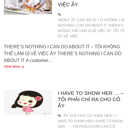
anh
VIỆC ẤY
ấy
vẽ
ABOUT
ẤY
CAN
ĐÓ
GÌ
I
IT
KHÔNG
LÀM
NOTHING I CAN DO ABOUT IT
THERE’S NO
KHÔNG THỂ LÀM GÌ VỀ VIỆC ẤY
TỐI
TÔI 
ẤY
VỀ
VIỆC
THERE’S NOTHING I CAN DO ABOUT IT – TÔI KHÔNG
THỂ LÀM GÌ VỀ VIỆC ẤY THERE’S NOTHING I CAN DO
ABOUT IT A customer…
THERE’S
View More
NOTHING
I
CAN
DO
ABOUT
I HAVE TO SHOW HER … –
IT
TÔI PHẢI CHỈ RA CHO CÔ
–
ẤY
TÔI
KHÔNG
ẤY
CHỈ
CHO
CÓ
HAVE
HER
I
I
THỂ
HAVE TO SHOW HER
I HAVE TO SHOW
LÀM
HER … - TÔI PHẢI CHỈ RA CHO CÔ