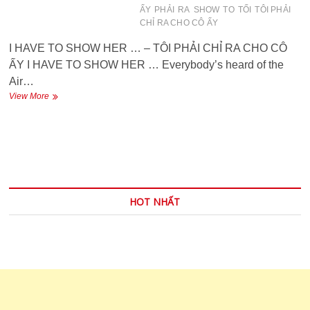
GÌ
ẤY
PHẢI
RA
SHOW
TO
TỐI
TÔI PHẢI
VỀ
CHỈ RA CHO CÔ ẤY
VIỆC
ẤY
I HAVE TO SHOW HER … – TÔI PHẢI CHỈ RA CHO CÔ
ẤY I HAVE TO SHOW HER … Everybody’s heard of the
Air…
I
View More
HAVE
TO
SHOW
HER
…
–
TÔI
PHẢI
HOT NHẤT
CHỈ
RA
CHO
CÔ
ẤY