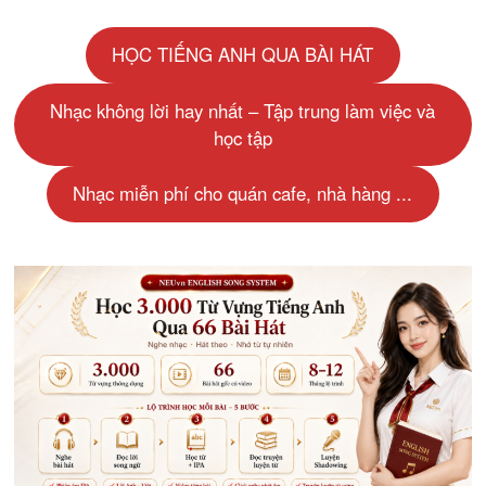
HỌC TIẾNG ANH QUA BÀI HÁT
Nhạc không lời hay nhất – Tập trung làm việc và
học tập
Nhạc miễn phí cho quán cafe, nhà hàng ...