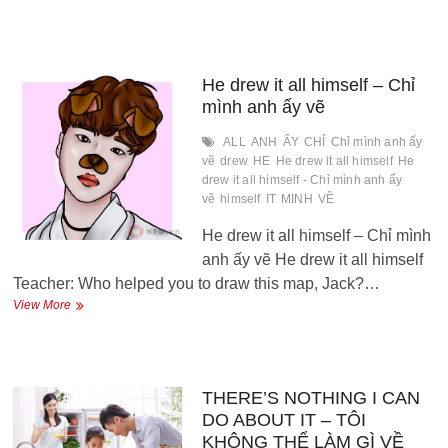
Trung-
Chiều
hôm
ấy
He drew it all himself – Chỉ
mình anh ấy vẽ
ALL
ANH
ẤY
CHỈ
Chỉ mình anh ấy
vẽ
drew
HE
He drew it all himself
He
drew it all himself - Chỉ mình anh ấy
vẽ
himself
IT
MINH
VỀ
He drew it all himself – Chỉ mình
anh ấy vẽ He drew it all himself
Teacher: Who helped you to draw this map, Jack?…
He
View More
drew
it
all
himself
–
THERE’S NOTHING I CAN
Chỉ
DO ABOUT IT – TÔI
mình
KHÔNG THỂ LÀM GÌ VỀ