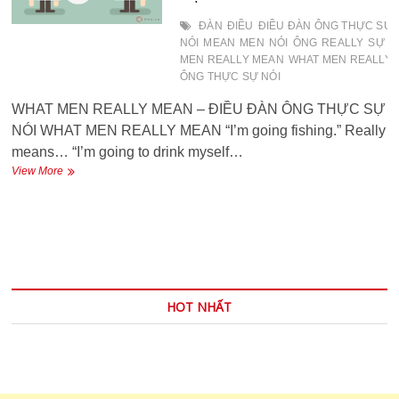
ANH
CÓ
ĐÀN
ĐIỀU
ĐIỀU ĐÀN ÔNG THỰC SỰ
GÌ
NÓI
MEAN
MEN
NÓI
ÔNG
REALLY
SỰ
T
VỚI
MEN REALLY MEAN
WHAT MEN REALLY M
25
ÔNG THỰC SỰ NÓI
ĐÔ
LA?
WHAT MEN REALLY MEAN – ĐIỀU ĐÀN ÔNG THỰC SỰ
NÓI WHAT MEN REALLY MEAN “I’m going fishing.” Really
means… “I’m going to drink myself…
WHAT
View More
MEN
REALLY
MEAN
–
ĐIỀU
ĐÀN
ÔNG
THỰC
HOT NHẤT
SỰ
NÓI