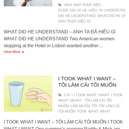
ANH
ANH TA ĐÃ HIỂU
GÌ
ĐÃ
DID
GÌ
HE
HIỂU
TA
UNDERSTAN
DID HE UNDERSTAND
WHAT DID HE UN
ANH TA ĐÃ HIỂU GÌ
WHAT DID HE UNDERSTAND – ANH TA ĐÃ HIỂU GÌ
WHAT DID HE UNDERSTAND Two American women
stopping at the Hotel in Lisbon wanted another…
WHAT
View More
DID
HE
UNDERSTAND
–
ANH
I TOOK WHAT I WANT –
TA
TÔI LÀM CÁI TÔI MUỐN
ĐÃ
HIỂU
CÁI
I
I TOOK WHAT I WANT
I TOOK
GÌ
WHAT I WANT - TÔI LÀM CÁI TÔI
MUỐN
LÀM
MUỐN
TỐI
TÔI LÀM CÁI
TÔI MUỐN
TOOK
WANT
WHAT
I TOOK WHAT I WANT – TÔI LÀM CÁI TÔI MUỐN I TOOK
WHAT I WANT One summer’s evening Paddy & Mick are