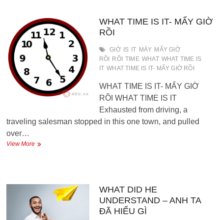
–
Thế
mới
WHAT TIME IS IT- MẤY GIỜ
là
RỒI
phụ
nữ
GIỜ
IS
IT
MÁY
MẤY GIỜ
RỒI
RỒI
TIME
WHAT
WHAT TIME IS
IT
WHAT TIME IS IT- MẤY GIỜ RỒI
WHAT TIME IS IT- MẤY GIỜ
RỒI WHAT TIME IS IT
Exhausted from driving, a
traveling salesman stopped in this one town, and pulled
over…
WHAT
View More
TIME
IS
IT-
MẤY
GIỜ
WHAT DID HE
RỒI
UNDERSTAND – ANH TA
ĐÃ HIỂU GÌ