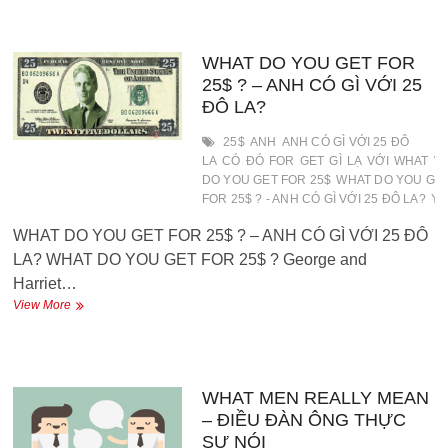
EVERY
WOMAN
WANT
–
WHAT DO YOU GET FOR
MỌI
25$ ? – ANH CÓ GÌ VỚI 25
PHỤ
ĐÔ LA?
NỮ
MUỐN
25$
ANH
ANH CÓ GÌ VỚI 25 ĐÔ
CÁI
LA
CÓ
ĐÓ
FOR
GET
GÌ
LẠ
VỚI
WHAT
W
GÌ
DO YOU GET FOR 25$
WHAT DO YOU GE
FOR 25$ ? - ANH CÓ GÌ VỚI 25 ĐÔ LA?
Y
WHAT DO YOU GET FOR 25$ ? – ANH CÓ GÌ VỚI 25 ĐÔ
LA? WHAT DO YOU GET FOR 25$ ? George and
Harriet…
WHAT
View More
DO
YOU
GET
FOR
25$
WHAT MEN REALLY MEAN
?
– ĐIỀU ĐÀN ÔNG THỰC
–
SỰ NÓI