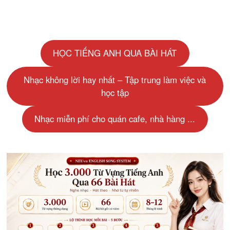
HỌC TIẾNG ANH QUA BÀI HÁT
Nhạc không lời hay nhất – Tập trung làm việc và
học tập
Nhạc miễn phí cho quán cafe, nhà hàng ...