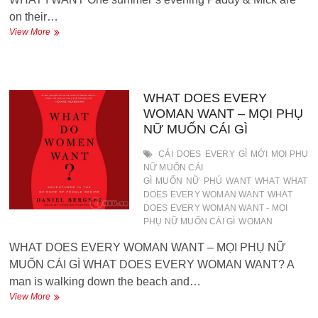
on their…
I
View More
TOOK
WHAT
I
WANT
–
WHAT DOES EVERY
TÔI
WOMAN WANT – MỌI PHỤ
LÀM
NỮ MUỐN CÁI GÌ
CÁI
TÔI
CÁI
DOES
EVERY
GÌ
MỚI
MỌI PHỤ
MUỐN
NỮ MUỐN CÁI
GÌ
MUỐN
NỮ
PHÚ
WANT
WHAT
WHAT
DOES EVERY WOMAN WANT
WHAT
DOES EVERY WOMAN WANT - MỌI
PHỤ NỮ MUỐN CÁI GÌ
WOMAN
WHAT DOES EVERY WOMAN WANT – MỌI PHỤ NỮ
MUỐN CÁI GÌ WHAT DOES EVERY WOMAN WANT? A
man is walking down the beach and…
WHAT
View More
DOES