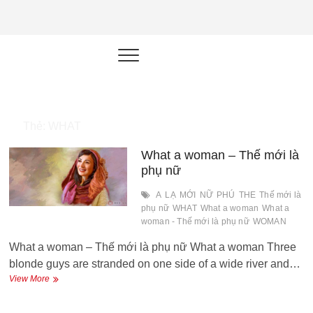
NEU.vn –
HỌC KỸ NĂNG. RÈN NĂNG LỰC.
LÀM SẢN PHẨM THẬT.
Nền tảng
đào tạo
năng lực cá
Thẻ:
WHAT
nhân trong
What a woman – Thế mới là
thời đại AI
phụ nữ
A
LẠ
MỚI
NỮ
PHÚ
THE
Thế mới là
phụ nữ
WHAT
What a woman
What a
woman - Thế mới là phụ nữ
WOMAN
What a woman – Thế mới là phụ nữ What a woman Three
blonde guys are stranded on one side of a wide river and…
What
View More
a
woman