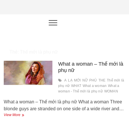
NEU.vn –
HỌC KỸ NĂNG. RÈN NĂNG LỰC.
LÀM SẢN PHẨM THẬT.
Nền tảng
đào tạo
năng lực cá
Thẻ:
Thế mới là phụ nữ
nhân trong
What a woman – Thế mới là
thời đại AI
phụ nữ
A
LẠ
MỚI
NỮ
PHÚ
THE
Thế mới là
phụ nữ
WHAT
What a woman
What a
woman - Thế mới là phụ nữ
WOMAN
What a woman – Thế mới là phụ nữ What a woman Three
blonde guys are stranded on one side of a wide river and…
What
View More
a
woman