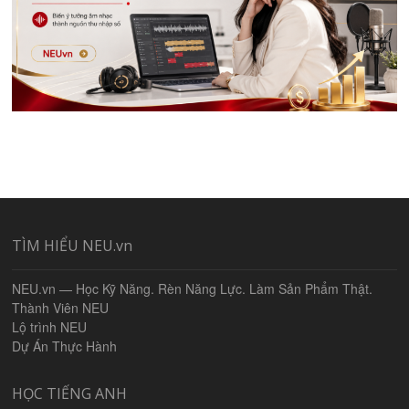
TÌM HIỂU NEU.vn
NEU.vn — Học Kỹ Năng. Rèn Năng Lực. Làm Sản Phẩm Thật.
Thành Viên NEU
Lộ trình NEU
Dự Án Thực Hành
HỌC TIẾNG ANH