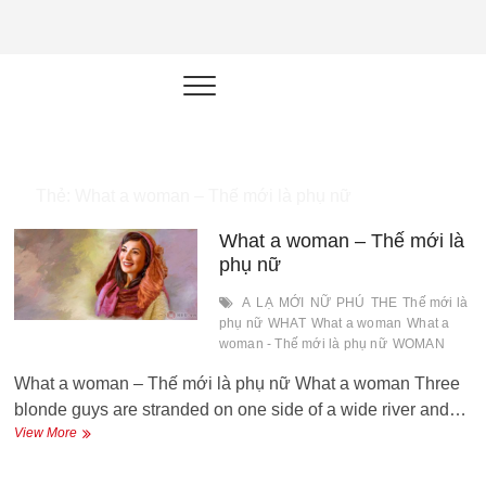
NEU.vn –
HỌC KỸ NĂNG. RÈN NĂNG LỰC.
LÀM SẢN PHẨM THẬT.
Nền tảng
đào tạo
năng lực cá
Thẻ:
What a woman – Thế mới là phụ nữ
nhân trong
What a woman – Thế mới là
thời đại AI
phụ nữ
A
LẠ
MỚI
NỮ
PHÚ
THE
Thế mới là
phụ nữ
WHAT
What a woman
What a
woman - Thế mới là phụ nữ
WOMAN
What a woman – Thế mới là phụ nữ What a woman Three
blonde guys are stranded on one side of a wide river and…
What
View More
a
woman