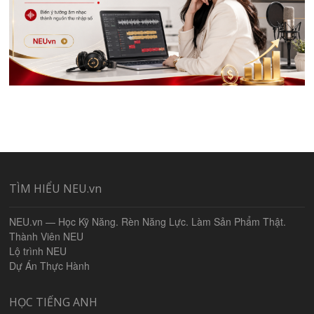
TÌM HIỂU NEU.vn
NEU.vn — Học Kỹ Năng. Rèn Năng Lực. Làm Sản Phẩm Thật.
Thành Viên NEU
Lộ trình NEU
Dự Án Thực Hành
HỌC TIẾNG ANH