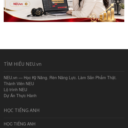
TÌM HIỂU NEU.vn
NEU.vn — Học Kỹ Năng. Rèn Năng Lực. Làm Sản Phẩm Thật.
Thành Viên NEU
Lộ trình NEU
Dự Án Thực Hành
HỌC TIẾNG ANH
HỌC TIẾNG ANH