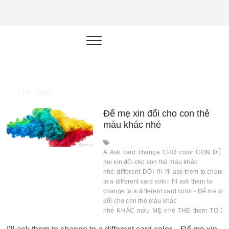
NEU.vn –
HỌC KỸ NĂNG. RÈN NĂNG LỰC.
LÀM SẢN PHẨM THẬT.
Nền tảng
đào tạo
năng lực cá
Thẻ:
them
nhân trong
Để mẹ xin đổi cho con thẻ
thời đại AI
màu khác nhé
A
Ask
card
change
CHO
color
CON
ĐỂ
Đ
mẹ xin đổi cho con thẻ màu khác
nhé
different
DÕI
I'll
I'll ask them to change
to a different card color
I'll ask them to
change to a different card color - Để mẹ xin
đổi cho con thẻ màu khác
nhé
KHÁC
màu
MẸ
nhé
THE
them
TO
XI