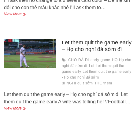
I’ll ask them to change to a different card color – Để mẹ xin
đổi cho con thẻ màu khác nhé I’ll ask them to…
Để
View More
mẹ
xin
đổi
cho
con
Let them quit the game early
thẻ
– Họ cho nghỉ đá sớm đi
màu
khác
CHO
ĐÃ
ĐI
early
game
HỌ
Họ cho
nhé
nghỉ đá sớm đi
Let
Let them quit the
game early
Let them quit the game early
- Họ cho nghỉ đá sớm
đi
NGHỊ
quit
sớm
THE
them
Let them quit the game early – Họ cho nghỉ đá sớm đi Let
them quit the game early A wife was telling her \”Football…
Let
View More
them
quit
the
game
early