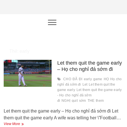
NEU.vn –
HỌC KỸ NĂNG. RÈN NĂNG LỰC.
LÀM SẢN PHẨM THẬT.
Nền tảng
đào tạo
năng lực cá
Thẻ:
early
nhân trong
Let them quit the game early
thời đại AI
– Họ cho nghỉ đá sớm đi
CHO
ĐÃ
ĐI
early
game
HỌ
Họ cho
nghỉ đá sớm đi
Let
Let them quit the
game early
Let them quit the game early
- Họ cho nghỉ đá sớm
đi
NGHỊ
quit
sớm
THE
them
Let them quit the game early – Họ cho nghỉ đá sớm đi Let
them quit the game early A wife was telling her \”Football…
Let
View More