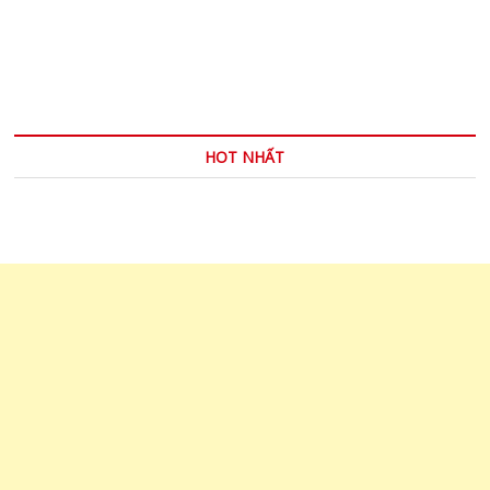
khăn
…
chơi
bóng
đá
HOT NHẤT