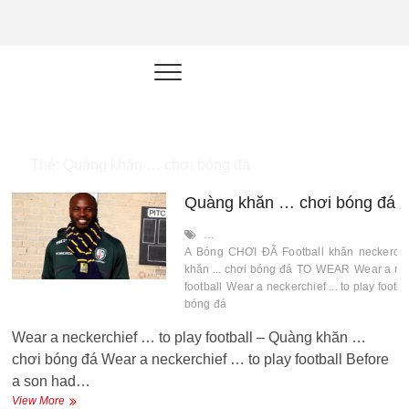
NEU.vn –
HỌC KỸ NĂNG. RÈN NĂNG LỰC.
LÀM SẢN PHẨM THẬT.
Nền tảng
đào tạo
năng lực cá
Thẻ:
Quàng khăn … chơi bóng đá
nhân trong
Quàng khăn … chơi bóng đá
thời đại AI
…
A
Bóng
CHƠI
ĐÃ
Football
khăn
neckerchi
khăn ... chơi bóng đá
TO
WEAR
Wear a neck
football
Wear a neckerchief ... to play footba
bóng đá
Wear a neckerchief … to play football – Quàng khăn …
chơi bóng đá Wear a neckerchief … to play football Before
a son had…
Quàng
View More