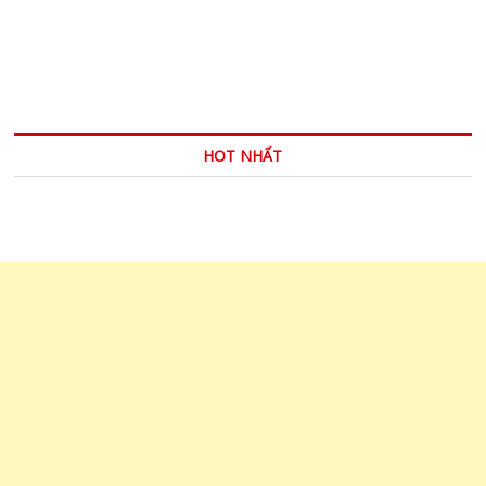
khăn
…
chơi
bóng
đá
HOT NHẤT