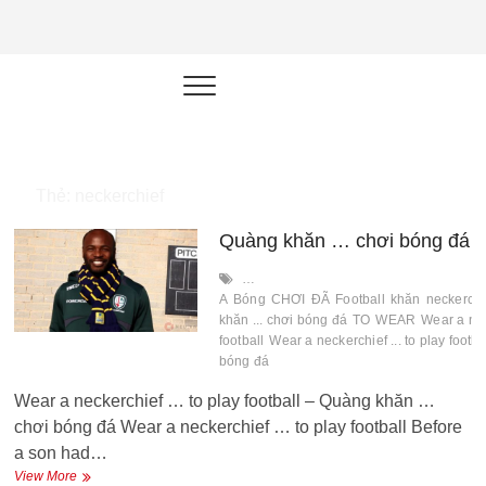
NEU.vn –
HỌC KỸ NĂNG. RÈN NĂNG LỰC.
LÀM SẢN PHẨM THẬT.
Nền tảng
đào tạo
năng lực cá
Thẻ:
neckerchief
nhân trong
Quàng khăn … chơi bóng đá
thời đại AI
…
A
Bóng
CHƠI
ĐÃ
Football
khăn
neckerchi
khăn ... chơi bóng đá
TO
WEAR
Wear a neck
football
Wear a neckerchief ... to play footba
bóng đá
Wear a neckerchief … to play football – Quàng khăn …
chơi bóng đá Wear a neckerchief … to play football Before
a son had…
Quàng
View More