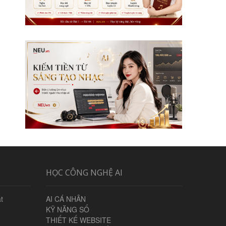
HỌC CÔNG NGHỆ AI
t
AI CÁ NHÂN
KỸ NĂNG SỐ
THIẾT KẾ WEBSITE