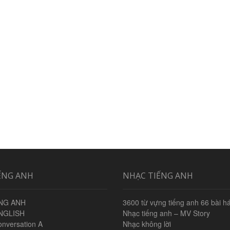
ẾNG ANH
NHẠC TIẾNG ANH
NG ANH
3600 từ vựng tiếng anh 66 bài há
NGLISH
Nhạc tiếng anh – MV Story
onversation A
Nhạc không lời