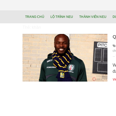
TRANG CHỦ
LỘ TRÌNH NEU
THÀNH VIÊN NEU
D
Thẻ:
khăn
Q
ch
..
W
đ
Vi