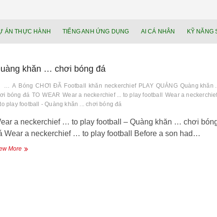
NEU.vn – Nề
HỌC KỸ NĂNG. RÈN NĂNG LỰC. LÀM
Ự ÁN THỰC HÀNH
TIẾNG ANH ỨNG DỤNG
AI CÁ NHÂN
KỸ NĂNG 
lực cá nhâ
uàng khăn … chơi bóng đá
…
A
Bóng
CHƠI
ĐÃ
Football
khăn
neckerchief
PLAY
QUẢNG
Quàng khăn ..
ơi bóng đá
TO
WEAR
Wear a neckerchief ... to play football
Wear a neckerchie
. to play football - Quàng khăn ... chơi bóng đá
ear a neckerchief … to play football – Quàng khăn … chơi bón
á Wear a neckerchief … to play football Before a son had…
Quàng
ew More
khăn
…
chơi
bóng
đá