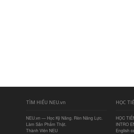
TÌM HIỂU NEU.vn
HỌC TI
NEU.vn — Học Kỹ Năng. Rèn Năng Lực.
HỌC TIẾ
Làm Sản Phẩm Thật.
INTRO E
Thành Viên NEU
English c