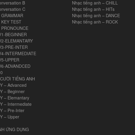
onversation B
Nhạc tiếng anh – CHILL
onversation C
Nhạc tiếng anh – HITs
H GRAMMAR
Nhạc tiếng anh – DANCE
 KEY TEST
Nhạc tiếng anh – ROCK
H PRONOUNCE
V1-BEGINNER
V2-ELEMANTARY
V3-PRE-INTER
V4-INTERMEDIATE
V5-UPPER
V6-ADVANDCED
00
CƯỜI TIẾNG ANH
Y – Advanced
Y – Beginner
Y – Elemantary
Y – Intermediate
 – Pre-Inter
Y – Upper
ANH ỨNG DỤNG