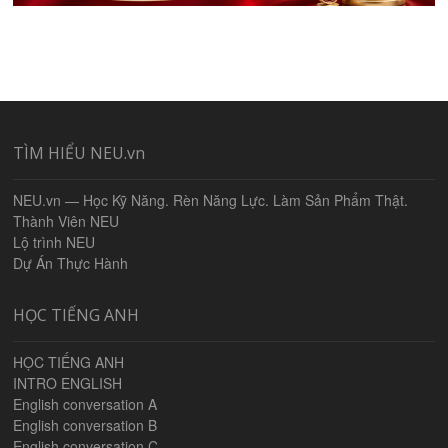
TÌM HIỂU NEU.vn
NEU.vn — Học Kỹ Năng. Rèn Năng Lực. Làm Sản Phẩm Thật.
Thành Viên NEU
Lộ trình NEU
Dự Án Thực Hành
HỌC TIẾNG ANH
HỌC TIẾNG ANH
INTRO ENGLISH
English conversation A
English conversation B
English conversation C