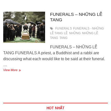
FLOORS
IN
THREE
HOURS
FUNERALS – NHỮNG LỄ
–
TANG
RƠI
QUA
FUNERALS
FUNERALS - NHỮNG
12
LỄ TANG
LỄ
NHỮNG
NHỮNG LỄ
TẦNG
TANG
TANG
NHÀ
TRONG
FUNERALS – NHỮNG LỄ
3
TANG FUNERALS A priest, a Buddhist and a rabbi are
GIỜ
discussing what each would like to be said at their funeral.
…
FUNERALS
View More
–
NHỮNG
LỄ
TANG
HOT NHẤT