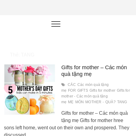
NEU.vn –
HỌC KỸ NĂNG. RÈN NĂNG LỰC.
LÀM SẢN PHẨM THẬT.
Nền tảng
đào tạo
năng lực cá
Thẻ:
TANG
nhân trong
Gifts for mother – Các món
thời đại AI
quà tặng mẹ
CÁC
Các món quà tặng
mẹ
FOR
GIFTS
Gifts for mother
Gifts for
mother - Các món quà tặng
mẹ
MẸ
MÓN
MOTHER -
QUÀ?
TANG
Gifts for mother – Các món quà
tặng mẹ Gifts for mother hree
sons left home, went out on their own and prospered. They
discussed…