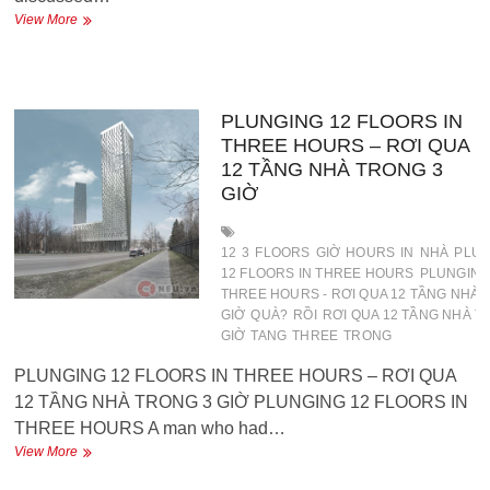
Gifts
View More
for
mother
–
Các
món
PLUNGING 12 FLOORS IN
quà
THREE HOURS – RƠI QUA
tặng
12 TẦNG NHÀ TRONG 3
mẹ
GIỜ
12
3
FLOORS
GIỜ
HOURS
IN
NHÀ
PLUN
12 FLOORS IN THREE HOURS
PLUNGING
THREE HOURS - RƠI QUA 12 TẦNG NHÀ 
GIỜ
QUÀ?
RỒI
RƠI QUA 12 TẦNG NHÀ T
GIỜ
TANG
THREE
TRONG
PLUNGING 12 FLOORS IN THREE HOURS – RƠI QUA
12 TẦNG NHÀ TRONG 3 GIỜ PLUNGING 12 FLOORS IN
THREE HOURS A man who had…
PLUNGING
View More
12