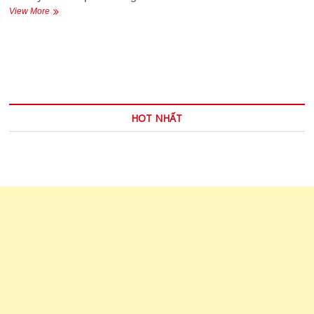
AN
View More
ARITHMETIC
PROBLEM
–
Bài
toán
số
học
HOT NHẤT