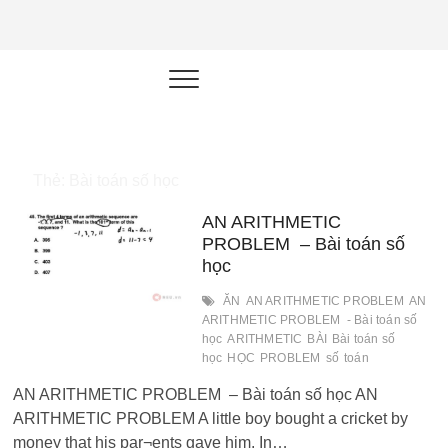
NEU.vn –
HỌC KỸ NĂNG. RÈN NĂNG LỰC.
LÀM SẢN PHẨM THẬT.
Nền tảng
đào tạo
năng lực cá
Thẻ:
Bài toán số học
nhân trong
AN ARITHMETIC
thời đại AI
PROBLEM – Bài toán số
học
ĂN
AN ARITHMETIC PROBLEM
AN
ARITHMETIC PROBLEM - Bài toán số
học
ARITHMETIC
BÀI
Bài toán số
học
HỌC
PROBLEM
số
toán
AN ARITHMETIC PROBLEM – Bài toán số học AN
ARITHMETIC PROBLEM A little boy bought a cricket by
money that his par¬ents gave him. In…