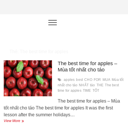
NEU.vn –
HỌC KỸ NĂNG. RÈN NĂNG LỰC.
LÀM SẢN PHẨM THẬT.
Nền tảng
đào tạo
năng lực cá
Thẻ:
The best time for apples
nhân trong
The best time for apples –
thời đại AI
Mùa tốt nhất cho táo
apples
best
CHO
FOR
MUA
Mùa tốt
nhất cho táo
NHẤT
táo
THE
The best
time for apples
TIME
TỐT
The best time for apples – Mùa
tốt nhất cho táo The best time for apples It was the first
lesson after the summer holidays…
The
View More
best