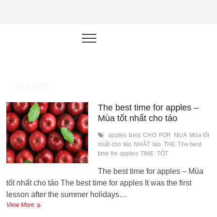
NEU.vn –
HỌC KỸ NĂNG. RÈN NĂNG LỰC.
LÀM SẢN PHẨM THẬT.
Nền tảng
đào tạo
năng lực cá
Thẻ:
TỐT
nhân trong
The best time for apples –
thời đại AI
Mùa tốt nhất cho táo
apples
best
CHO
FOR
MUA
Mùa tốt
nhất cho táo
NHẤT
táo
THE
The best
time for apples
TIME
TỐT
The best time for apples – Mùa
tốt nhất cho táo The best time for apples It was the first
lesson after the summer holidays…
The
View More
best