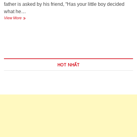
father is asked by his friend, “Has your little boy decided
what he…
A
View More
GOOD
JOB
–
MỘT
NGHỀ
NGHIỆP
TỐT
HOT NHẤT