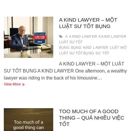
time
for
apples
–
A KIND LAWYER – MỘT
Mùa
LUẬT SƯ TỐT BỤNG
tốt
nhất
A
A KIND LAWYER
A KIND LAWYER -
cho
LUẬT SƯ TỐT
táo
BỤNG
BỤNG
KIND
LAWYER
LUẬT
MỘT
LUẬT SƯ TỐT BỤNG
SỰ
TỐT
A KIND LAWYER – MỘT LUẬT
SƯ TỐT BỤNG A KIND LAWYER One afternoon, a wealthy
lawyer was riding in the back of his limousine…
A
View More
KIND
LAWYER
–
MỘT
LUẬT
TOO MUCH OF A GOOD
SƯ
THING – QUÁ NHIỀU VIỆC
TỐT
TỐT
BỤNG