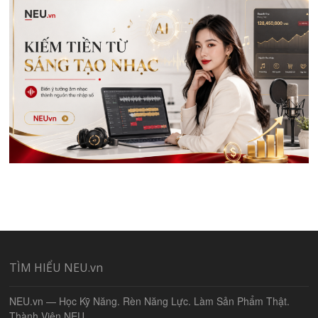
TÌM HIỂU NEU.vn
NEU.vn — Học Kỹ Năng. Rèn Năng Lực. Làm Sản Phẩm Thật.
Thành Viên NEU