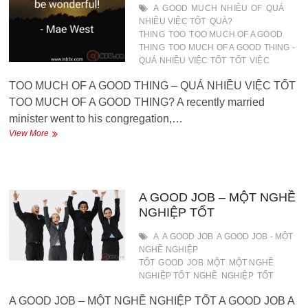
A
GOOD
MUCH
NHIỀU
OF
QUÁ
NHIỀU VIỆC TỐT
QUÀ?
THING
TOO
TOO MUCH OF A GOOD
THING
TOO MUCH OF A GOOD THING -
QUÁ NHIỀU VIỆC TỐT
TỐT
VIỆC
TOO MUCH OF A GOOD THING – QUÁ NHIỀU VIỆC TỐT
TOO MUCH OF A GOOD THING? A recently married
minister went to his congregation,…
TOO
View More
MUCH
OF
A
GOOD
THING
A GOOD JOB – MỘT NGHỀ
–
NGHIỆP TỐT
QUÁ
NHIỀU
A
A GOOD JOB
A GOOD JOB - MỘT
VIỆC
NGHỀ NGHIỆP
TỐT
TỐT
GOOD
JOB
MỘT
MỘT NGHỀ
NGHIỆP TỐT
NGHỀ
NGHIỆP
TỐT
A GOOD JOB – MỘT NGHỀ NGHIỆP TỐT A GOOD JOB A