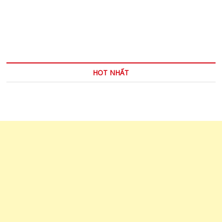
OF
VERB
–
THÌ
CỦA
ĐỘNG
TỪ
HOT NHẤT