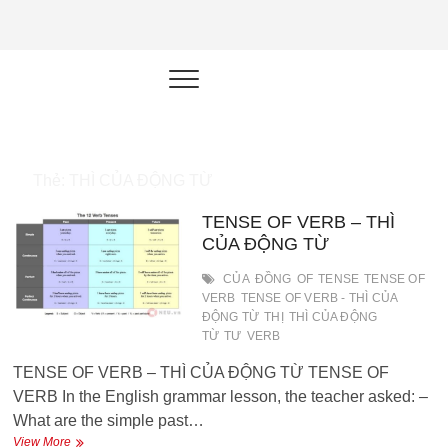
NEU.vn –
HỌC KỸ NĂNG. RÈN NĂNG LỰC.
LÀM SẢN PHẨM THẬT.
Nền tảng
đào tạo
năng lực cá
Thẻ:
THÌ CỦA ĐỘNG TỪ
nhân trong
TENSE OF VERB – THÌ
thời đại AI
CỦA ĐỘNG TỪ
CỦA
ĐỒNG
OF
TENSE
TENSE OF
VERB
TENSE OF VERB - THÌ CỦA
ĐỘNG TỪ
THỊ
THÌ CỦA ĐỘNG
TỪ
TƯ
VERB
TENSE OF VERB – THÌ CỦA ĐỘNG TỪ TENSE OF
VERB In the English grammar lesson, the teacher asked: –
What are the simple past…
TENSE
View More