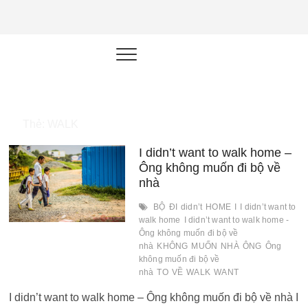
NEU.vn –
HỌC KỸ NĂNG. RÈN NĂNG LỰC.
LÀM SẢN PHẨM THẬT.
Nền tảng
đào tạo
năng lực cá
Thẻ:
WALK
nhân trong
I didn’t want to walk home –
thời đại AI
Ông không muốn đi bộ về
nhà
BỘ
ĐI
didn’t
HOME
I
I didn’t want to
walk home
I didn’t want to walk home -
Ông không muốn đi bộ về
nhà
KHÔNG
MUỐN
NHÀ
ÔNG
Ông
không muốn đi bộ về
nhà
TO
VỀ
WALK
WANT
I didn’t want to walk home – Ông không muốn đi bộ về nhà I