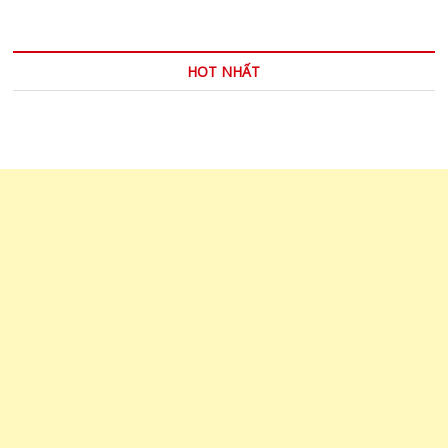
BỘ
TỚI
TRƯỜNG
HOT NHẤT