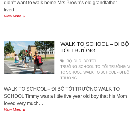
didn’t want to walk home Mrs Brown’s old grandfather
lived…
I
View More
didn’t
want
to
walk
home
WALK TO SCHOOL – ĐI BỘ
–
TỚI TRƯỜNG
Ông
không
BỘ
ĐI
ĐI BỘ TỚI
muốn
TRƯỜNG
SCHOOL
TO
TỐI
TRƯỜNG
WA
đi
TO SCHOOL
WALK TO SCHOOL - ĐI BỘ T
bộ
TRƯỜNG
về
nhà
WALK TO SCHOOL – ĐI BỘ TỚI TRƯỜNG WALK TO
SCHOOL Timmy was a little five year old boy that his Mom
loved very much…
WALK
View More
TO
SCHOOL
–
ĐI