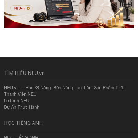
TÌM HIỂU NEU.vn
NEU.vn — Học Kỹ Năng. Rèn Năng Lực. Làm Sản Phẩm Thật.
Thành Viên NEU
Lộ trình NEU
Dự Án Thực Hành
HỌC TIẾNG ANH
HỌC TIẾNG ANH