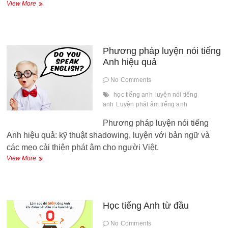
Luyện
View More
nghe
Tiếng
Anh
Phương pháp luyện nói tiếng
Anh hiệu quả
No Comments
học tiếng anh
luyện nói tiếng
anh
Luyện phát âm tiếng anh
Phương pháp luyện nói tiếng
Anh hiệu quả: kỹ thuật shadowing, luyện với bản ngữ và
các mẹo cải thiện phát âm cho người Việt.
Phương
View More
pháp
luyện
nói
tiếng
Anh
Học tiếng Anh từ đầu
hiệu
quả
No Comments