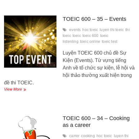
–
36
–
General
TOEIC 600 – 35 – Events
Travel
events
hoc toeic
luyen thi toeic
thi
toeic
toeic
toeic 600
toeic
listenling
toeic online
toeic test
Luyện TOEIC 600 chủ đề Sự
Kiện (Events). Từ vựng tiếng
Anh về tổ chức sự kiện, lễ hội và
hội thảo thường xuất hiện trong
đề thi TOEIC.
TOEIC
View More
600
–
35
–
Events
TOEIC 600 – 34 – Cooking
as a career
carrer
cooking
hoc toeic
luyen thi