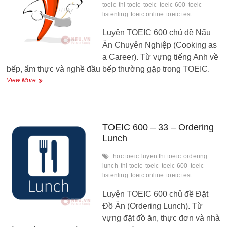
toeic
thi toeic
toeic
toeic 600
toeic
listenling
toeic online
toeic test
Luyện TOEIC 600 chủ đề Nấu
Ăn Chuyên Nghiệp (Cooking as
a Career). Từ vựng tiếng Anh về
bếp, ẩm thực và nghề đầu bếp thường gặp trong TOEIC.
TOEIC
View More
600
–
34
–
Cooking
TOEIC 600 – 33 – Ordering
as
Lunch
a
career
hoc toeic
luyen thi toeic
ordering
lunch
thi toeic
toeic
toeic 600
toeic
listenling
toeic online
toeic test
Luyện TOEIC 600 chủ đề Đặt
Đồ Ăn (Ordering Lunch). Từ
vựng đặt đồ ăn, thực đơn và nhà