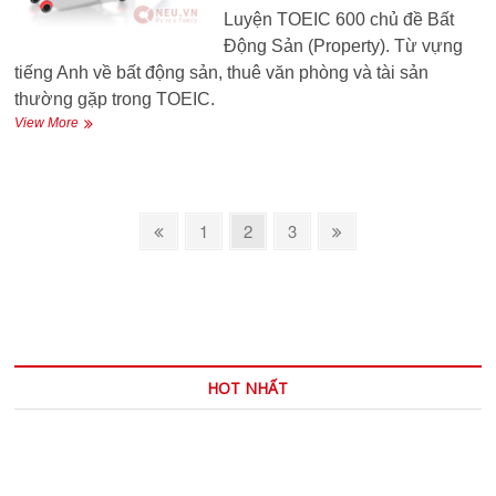
Luyện TOEIC 600 chủ đề Bất
Động Sản (Property). Từ vựng
tiếng Anh về bất động sản, thuê văn phòng và tài sản
thường gặp trong TOEIC.
TOEIC
View More
600
–
26
–
Phân
Property
Previous
Page
Page
Page
Next
1
2
3
and
trang
page
page
department
bài
viết
HOT NHẤT