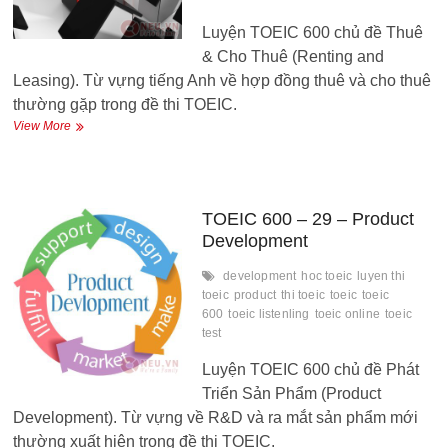
Luyện TOEIC 600 chủ đề Thuê
& Cho Thuê (Renting and
Leasing). Từ vựng tiếng Anh về hợp đồng thuê và cho thuê
thường gặp trong đề thi TOEIC.
TOEIC
View More
600
–
30
–
Renting
TOEIC 600 – 29 – Product
and
Development
Leasing
development
hoc toeic
luyen thi
toeic
product
thi toeic
toeic
toeic
600
toeic listenling
toeic online
toeic
test
Luyện TOEIC 600 chủ đề Phát
Triển Sản Phẩm (Product
Development). Từ vựng về R&D và ra mắt sản phẩm mới
thường xuất hiện trong đề thi TOEIC.