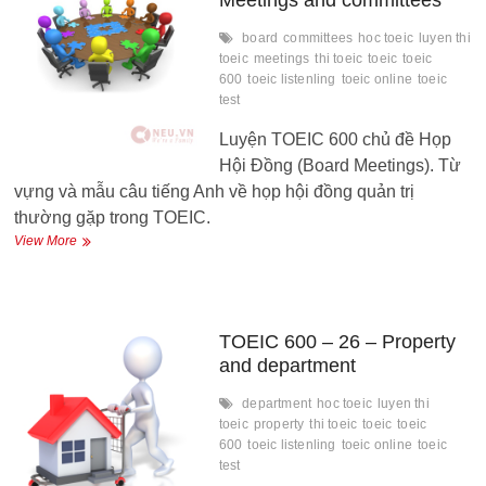
Meetings and committees
board
committees
hoc toeic
luyen thi
toeic
meetings
thi toeic
toeic
toeic
600
toeic listenling
toeic online
toeic
test
Luyện TOEIC 600 chủ đề Họp
Hội Đồng (Board Meetings). Từ
vựng và mẫu câu tiếng Anh về họp hội đồng quản trị
thường gặp trong TOEIC.
TOEIC
View More
600
–
27
–
Board
TOEIC 600 – 26 – Property
Meetings
and department
and
committees
department
hoc toeic
luyen thi
toeic
property
thi toeic
toeic
toeic
600
toeic listenling
toeic online
toeic
test