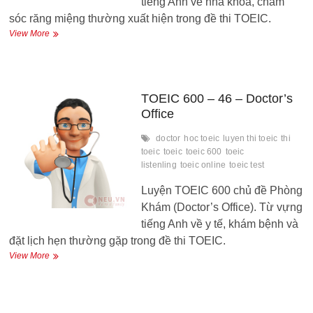
tiếng Anh về nha khoa, chăm
sóc răng miệng thường xuất hiện trong đề thi TOEIC.
TOEIC
View More
600
–
47
–
Dentist’s
TOEIC 600 – 46 – Doctor’s
office
Office
doctor
hoc toeic
luyen thi toeic
thi
toeic
toeic
toeic 600
toeic
listenling
toeic online
toeic test
Luyện TOEIC 600 chủ đề Phòng
Khám (Doctor’s Office). Từ vựng
tiếng Anh về y tế, khám bệnh và
đặt lịch hẹn thường gặp trong đề thi TOEIC.
TOEIC
View More
600
–
46
–