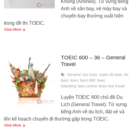
Không (Airlines). Từ vựng tiếng
Anh về sân bay, vé máy bay và
chuyến bay thường xuất hiện
trong đề thi TOEIC.
TOEIC
View More
600
–
37
–
Airlines
TOEIC 600 – 36 – General
Travel
General
hoc toeic
luyen thi toeic
thi
toeic
toeic
toeic 600
toeic
listenling
toeic online
toeic test
travel
Luyện TOEIC 600 chủ đề Du
Lịch (General Travel). Từ vựng
tiếng Anh về du lịch, đặt vé và
lên kế hoạch chuyến đi thường gặp trong TOEIC.
TOEIC
View More
600