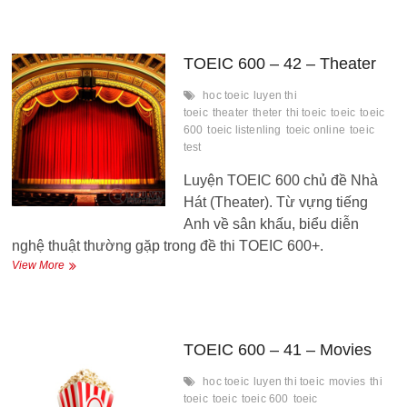
–
43
–
Music
TOEIC 600 – 42 – Theater
hoc toeic
luyen thi
toeic
theater
theter
thi toeic
toeic
toeic
600
toeic listenling
toeic online
toeic
test
Luyện TOEIC 600 chủ đề Nhà
Hát (Theater). Từ vựng tiếng
Anh về sân khấu, biểu diễn
nghệ thuật thường gặp trong đề thi TOEIC 600+.
TOEIC
View More
600
–
42
–
Theater
TOEIC 600 – 41 – Movies
hoc toeic
luyen thi toeic
movies
thi
toeic
toeic
toeic 600
toeic