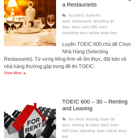
out
a Restaurants
hoc toeic
luyen thi
toeic
restaurants
selecting
thi
toeic
toeic
toeic 600
toeic
listenling
toeic online
toeic test
Luyện TOEIC 600 chủ đề Chọn
Nhà Hàng (Selecting
Restaurants). Từ vựng tiếng Anh về ẩm thực, đặt bàn và
nhà hàng thường gặp trong đề thi TOEIC.
TOEIC
View More
600
–
31
–
Selecting
TOEIC 600 – 30 – Renting
a
and Leasing
Restaurants
hoc toeic
leasing
luyen thi
toeic
renting
thi toeic
toeic
toeic
600
toeic listenling
toeic online
toeic
test