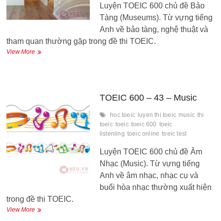
Luyện TOEIC 600 chủ đề Bảo
Tàng (Museums). Từ vựng tiếng
Anh về bảo tàng, nghệ thuật và
tham quan thường gặp trong đề thi TOEIC.
TOEIC
View More
600
–
44
–
Museums
TOEIC 600 – 43 – Music
hoc toeic
luyen thi toeic
music
thi
toeic
toeic
toeic 600
toeic
listenling
toeic online
toeic test
Luyện TOEIC 600 chủ đề Âm
Nhạc (Music). Từ vựng tiếng
Anh về âm nhạc, nhạc cụ và
buổi hòa nhạc thường xuất hiện
trong đề thi TOEIC.
TOEIC
View More
600