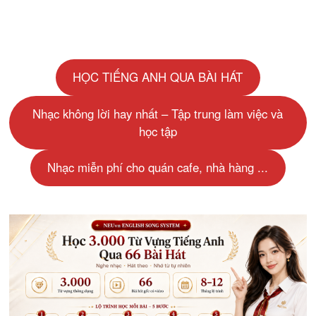
HỌC TIẾNG ANH QUA BÀI HÁT
Nhạc không lời hay nhất – Tập trung làm việc và
học tập
Nhạc miễn phí cho quán cafe, nhà hàng ...