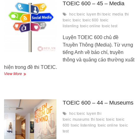
Doctor’s
TOEIC 600 – 45 – Media
Office
hoc toeic
luyen thi toeic
media
thi
toeic
toeic
toeic 600
toeic
listenling
toeic online
toeic test
Luyện TOEIC 600 chủ đề
Truyền Thông (Media). Từ vựng
tiếng Anh về báo chí, truyền
thông và quảng cáo thường xuất
hiện trong đề thi TOEIC.
TOEIC
View More
600
–
45
–
Media
TOEIC 600 – 44 – Museums
hoc toeic
luyen thi
toeic
museums
thi toeic
toeic
toeic
600
toeic listenling
toeic online
toeic
test