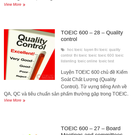
TOEIC
View More
600
–
29
–
Product
TOEIC 600 – 28 – Quality
Development
control
hoc toeic
luyen thi toeic
quality
control
thi toeic
toeic
toeic 600
toeic
listenling
toeic online
toeic test
Luyện TOEIC 600 chủ đề Kiểm
Soát Chất Lượng (Quality
Control). Từ vựng tiếng Anh về
QA, QC và tiêu chuẩn sản phẩm thường gặp trong TOEIC.
TOEIC
View More
600
–
28
–
Quality
TOEIC 600 – 27 – Board
control