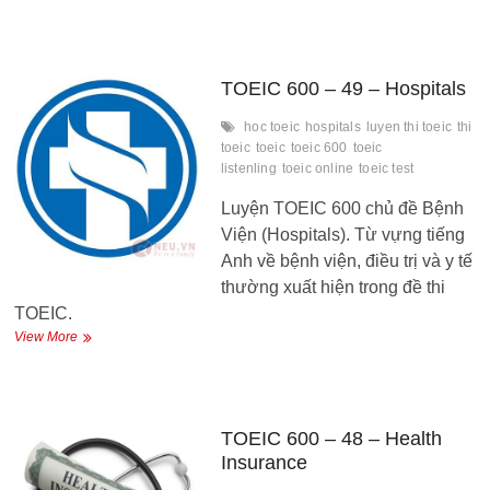
600
–
50
–
Pharmacy
TOEIC 600 – 49 – Hospitals
hoc toeic
hospitals
luyen thi toeic
thi
toeic
toeic
toeic 600
toeic
listenling
toeic online
toeic test
Luyện TOEIC 600 chủ đề Bệnh
Viện (Hospitals). Từ vựng tiếng
Anh về bệnh viện, điều trị và y tế
thường xuất hiện trong đề thi
TOEIC.
TOEIC
View More
600
–
49
–
Hospitals
TOEIC 600 – 48 – Health
Insurance