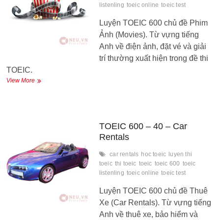
listenling
toeic online
toeic test
Luyện TOEIC 600 chủ đề Phim
Ảnh (Movies). Từ vựng tiếng
Anh về điện ảnh, đặt vé và giải
trí thường xuất hiện trong đề thi
TOEIC.
TOEIC
View More
600
–
41
–
Movies
TOEIC 600 – 40 – Car
Rentals
car rentals
hoc toeic
luyen thi
toeic
thi toeic
toeic
toeic 600
toeic
listenling
toeic online
toeic test
Luyện TOEIC 600 chủ đề Thuê
Xe (Car Rentals). Từ vựng tiếng
Anh về thuê xe, bảo hiểm và