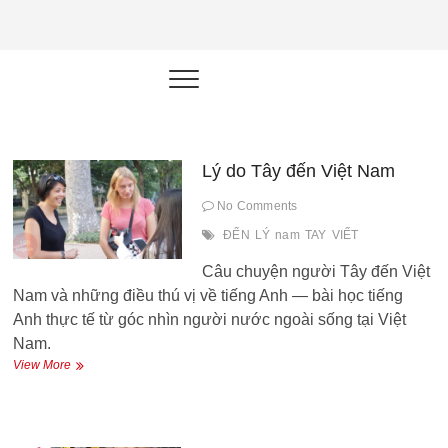
NEU.vn –
HỌC KỸ NĂNG. RÈN NĂNG LỰC.
LÀM SẢN PHẨM THẬT.
Nền tảng
đào tạo
năng lực cá
Lý do Tây đến Việt Nam
nhân trong
No Comments
thời đại AI
ĐẾN
LÝ
nam
TAY
VIẾT
Câu chuyện người Tây đến Việt
Nam và những điều thú vị về tiếng Anh — bài học tiếng
Anh thực tế từ góc nhìn người nước ngoài sống tại Việt
Nam.
Lý
View More
do
Tây
đến
Việt