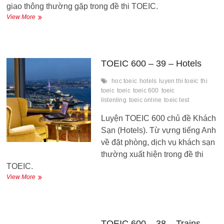
giao thông thường gặp trong đề thi TOEIC.
TOEIC
View More
600
–
40
–
Car
TOEIC 600 – 39 – Hotels
Rentals
hoc toeic
hotels
luyen thi toeic
thi
toeic
toeic
toeic 600
toeic
listenling
toeic online
toeic test
Luyện TOEIC 600 chủ đề Khách
Sạn (Hotels). Từ vựng tiếng Anh
về đặt phòng, dịch vụ khách sạn
thường xuất hiện trong đề thi
TOEIC.
TOEIC
View More
600
–
39
–
Hotels
TOEIC 600 – 38 – Trains