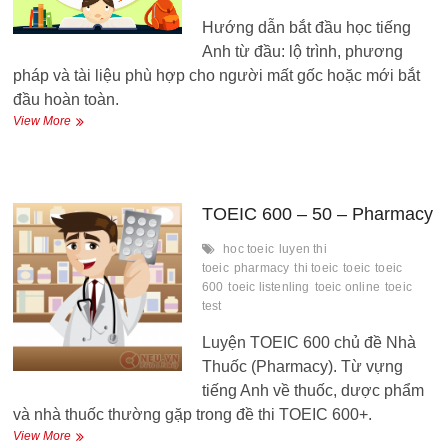
Hướng dẫn bắt đầu học tiếng
Anh từ đầu: lộ trình, phương
pháp và tài liệu phù hợp cho người mất gốc hoặc mới bắt
đầu hoàn toàn.
Học
View More
tiếng
Anh
từ
đầu
TOEIC 600 – 50 – Pharmacy
hoc toeic
luyen thi
toeic
pharmacy
thi toeic
toeic
toeic
600
toeic listenling
toeic online
toeic
test
Luyện TOEIC 600 chủ đề Nhà
Thuốc (Pharmacy). Từ vựng
tiếng Anh về thuốc, dược phẩm
và nhà thuốc thường gặp trong đề thi TOEIC 600+.
TOEIC
View More