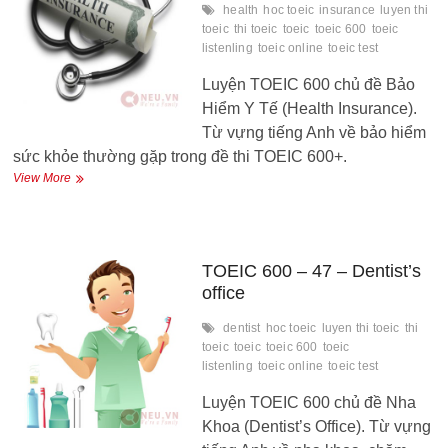
health
hoc toeic
insurance
luyen thi
toeic
thi toeic
toeic
toeic 600
toeic
listenling
toeic online
toeic test
Luyện TOEIC 600 chủ đề Bảo
Hiểm Y Tế (Health Insurance).
Từ vựng tiếng Anh về bảo hiểm
sức khỏe thường gặp trong đề thi TOEIC 600+.
TOEIC
View More
600
–
48
–
Health
TOEIC 600 – 47 – Dentist’s
Insurance
office
dentist
hoc toeic
luyen thi toeic
thi
toeic
toeic
toeic 600
toeic
listenling
toeic online
toeic test
Luyện TOEIC 600 chủ đề Nha
Khoa (Dentist’s Office). Từ vựng