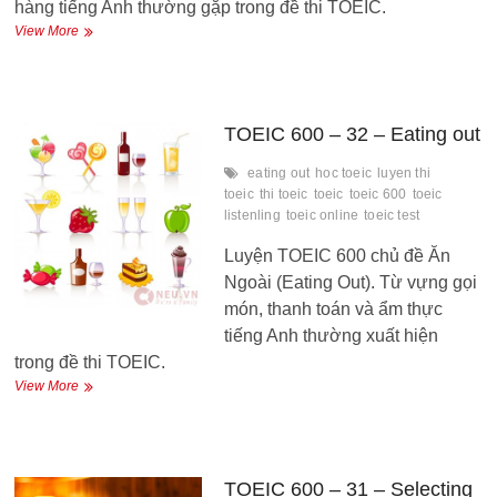
hàng tiếng Anh thường gặp trong đề thi TOEIC.
TOEIC
View More
600
–
33
–
Ordering
TOEIC 600 – 32 – Eating out
Lunch
eating out
hoc toeic
luyen thi
toeic
thi toeic
toeic
toeic 600
toeic
listenling
toeic online
toeic test
Luyện TOEIC 600 chủ đề Ăn
Ngoài (Eating Out). Từ vựng gọi
món, thanh toán và ẩm thực
tiếng Anh thường xuất hiện
trong đề thi TOEIC.
TOEIC
View More
600
–
32
–
Eating
TOEIC 600 – 31 – Selecting