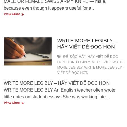
MALE OR FEMALE SWISS ARMY KNIFE — male,
because even though it appears useful for a…
MALE
View More
OR
FEMALE
–
GIỐNG
ĐỰC
WRITE MORE LEGIBLY –
HAY
HÃY VIẾT DỄ ĐỌC HƠN
GIỐNG
CÁI
ĐỂ
ĐỘC
HÃY
HÃY VIẾT DỄ ĐỌC
HƠN
HÔN
LEGIBLY
MORE
VIẾT
WRITE
MORE LEGIBLY
WRITE MORE LEGIBLY - 
VIẾT DỄ ĐỌC HƠN
WRITE MORE LEGIBLY – HÃY VIẾT DỄ ĐỌC HƠN
WRITE MORE LEGIBLY An English teacher often wrote
little notes on student essays.She was working late…
WRITE
View More
MORE
LEGIBLY
–
HÃY