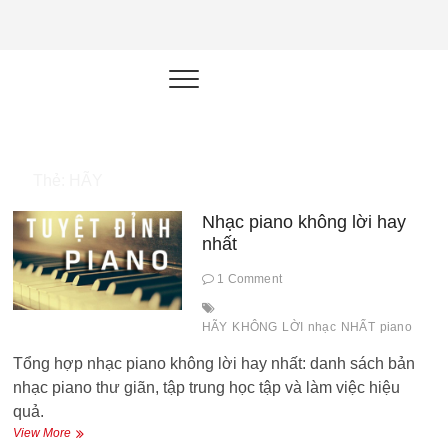
NEU.vn –
HỌC KỸ NĂNG. RÈN NĂNG LỰC.
LÀM SẢN PHẨM THẬT.
Nền tảng
đào tạo
năng lực cá
Thẻ:
HÃY
nhân trong
Nhạc piano không lời hay
thời đại AI
nhất
1 Comment
HÃY
KHÔNG
LỜI
nhạc
NHẤT
piano
Tổng hợp nhạc piano không lời hay nhất: danh sách bản
nhạc piano thư giãn, tập trung học tập và làm việc hiệu
quả.
Nhạc
View More