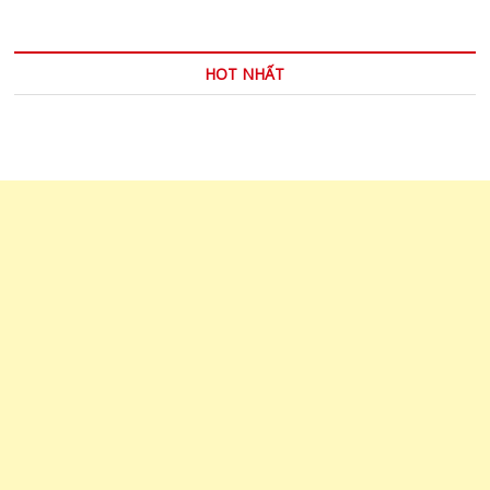
VIẾT
DỄ
ĐỌC
HƠN
HOT NHẤT