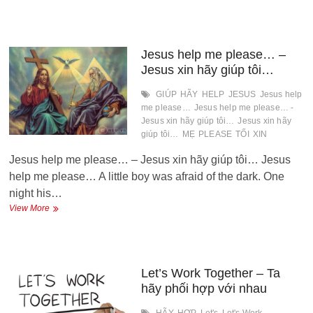
piano
không
lời
hay
nhất
Jesus help me please… –
Jesus xin hãy giúp tôi…
GIÚP
HÃY
HELP
JESUS
Jesus help
me please…
Jesus help me please… -
Jesus xin hãy giúp tôi…
Jesus xin hãy
giúp tôi…
MẸ
PLEASE
TỐI
XIN
Jesus help me please… – Jesus xin hãy giúp tôi… Jesus
help me please… A little boy was afraid of the dark. One
night his…
Jesus
View More
help
me
please…
–
Jesus
Let’s Work Together – Ta
xin
hãy phối hợp với nhau
hãy
giúp