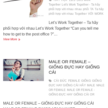
HÃY
HỢP
Let's
Let's Work
tôi…
Together
Let's Work Together - Ta hãy
phối hợp với nhau
nhau
phối
TA
Ta hãy
phối hợp với nhau
Together
VỚI
WORK
Let’s Work Together – Ta hãy
phối hợp với nhau Let’s Work Together “Can you tell me
how to get to the post office ?”…
Let’s
View More
Work
Together
–
Ta
hãy
MALE OR FEMALE –
phối
GIỐNG ĐỰC HAY GIỐNG
hợp
CÁI
với
nhau
CÁI
ĐỨC
FEMALE
GIỐNG
GIỐNG
ĐỰC HAY GIỐNG CÁI
HÃY
MALE
MALE
OR FEMALE
MALE OR FEMALE -
GIỐNG ĐỰC HAY GIỐNG CÁI
OR
MALE OR FEMALE – GIỐNG ĐỰC HAY GIỐNG CÁI