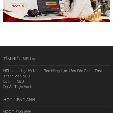
TÌM HIỂU NEU.vn
NEU.vn — Học Kỹ Năng. Rèn Năng Lực. Làm Sản Phẩm Thật.
Thành Viên NEU
Lộ trình NEU
Dự Án Thực Hành
HỌC TIẾNG ANH
HỌC TIẾNG ANH