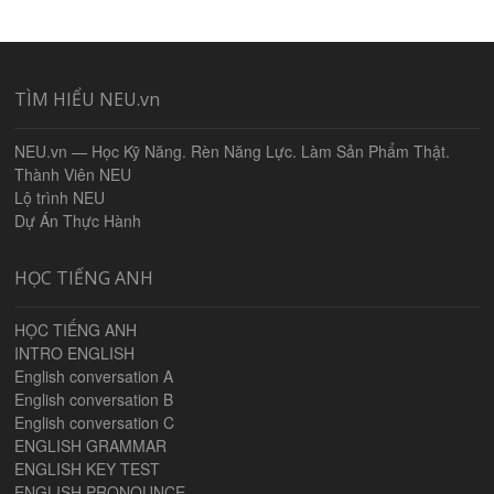
TÌM HIỂU NEU.vn
NEU.vn — Học Kỹ Năng. Rèn Năng Lực. Làm Sản Phẩm Thật.
Thành Viên NEU
Lộ trình NEU
Dự Án Thực Hành
HỌC TIẾNG ANH
HỌC TIẾNG ANH
INTRO ENGLISH
English conversation A
English conversation B
English conversation C
ENGLISH GRAMMAR
ENGLISH KEY TEST
ENGLISH PRONOUNCE