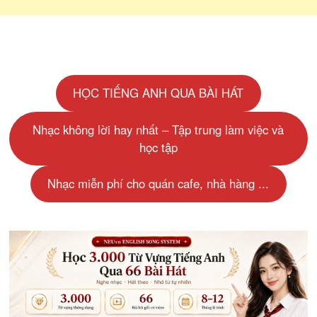
HỌC TIẾNG ANH QUA BÀI HÁT
Nhạc không lời hay nhất – Tập trung làm việc và
học tập
Nhạc miễn phí cho quán cafe, nhà hàng ...