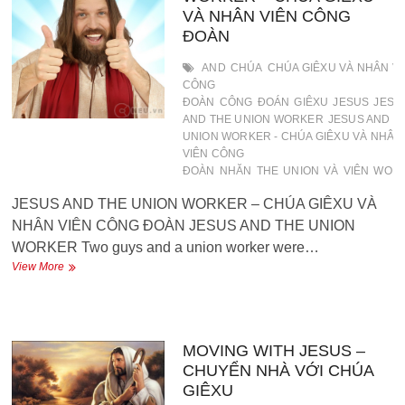
THẤY
VÀ NHÂN VIÊN CÔNG
CHÚA
ĐOÀN
GIÊXU
CHƯA
AND
CHÚA
CHÚA GIÊXU VÀ NHÂN VI
CÔNG
ĐOÀN
CÔNG
ĐOÁN
GIÊXU
JESUS
JESU
AND THE UNION WORKER
JESUS AND T
UNION WORKER - CHÚA GIÊXU VÀ NHÂN
VIÊN CÔNG
ĐOÀN
NHĂN
THE
UNION
VÀ
VIÊN
WOR
JESUS AND THE UNION WORKER – CHÚA GIÊXU VÀ
NHÂN VIÊN CÔNG ĐOÀN JESUS AND THE UNION
WORKER Two guys and a union worker were…
JESUS
View More
AND
THE
UNION
WORKER
–
MOVING WITH JESUS –
CHÚA
CHUYỂN NHÀ VỚI CHÚA
GIÊXU
GIÊXU
VÀ