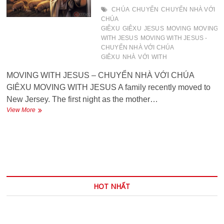
NHÂN
CHÚA
CHUYỂN
CHUYỂN NHÀ VỚI
VIÊN
CHÚA
CÔNG
GIÊXU
GIÊXU
JESUS
MOVING
MOVING
ĐOÀN
WITH JESUS
MOVING WITH JESUS -
CHUYỂN NHÀ VỚI CHÚA
GIÊXU
NHÀ
VỚI
WITH
MOVING WITH JESUS – CHUYỂN NHÀ VỚI CHÚA
GIÊXU MOVING WITH JESUS A family recently moved to
New Jersey. The first night as the mother…
MOVING
View More
WITH
JESUS
–
CHUYỂN
NHÀ
VỚI
CHÚA
GIÊXU
HOT NHẤT