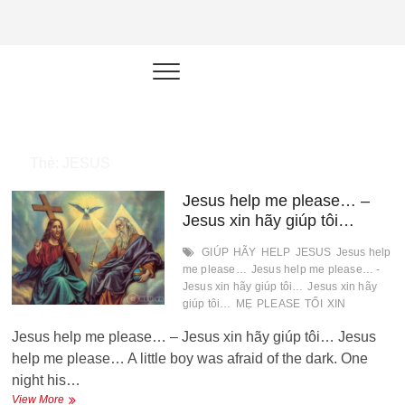
NEU.vn –
HỌC KỸ NĂNG. RÈN NĂNG LỰC.
LÀM SẢN PHẨM THẬT.
Nền tảng
đào tạo
năng lực cá
Thẻ:
JESUS
nhân trong
Jesus help me please… –
thời đại AI
Jesus xin hãy giúp tôi…
GIÚP
HÃY
HELP
JESUS
Jesus help
me please…
Jesus help me please… -
Jesus xin hãy giúp tôi…
Jesus xin hãy
giúp tôi…
MẸ
PLEASE
TỐI
XIN
Jesus help me please… – Jesus xin hãy giúp tôi… Jesus
help me please… A little boy was afraid of the dark. One
night his…
Jesus
View More