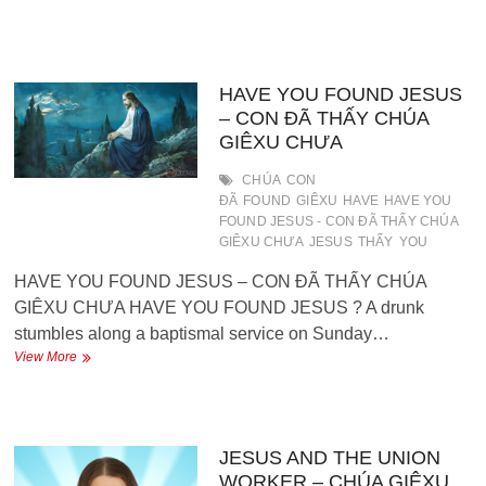
help
me
please…
–
Jesus
HAVE YOU FOUND JESUS
xin
– CON ĐÃ THẤY CHÚA
hãy
GIÊXU CHƯA
giúp
tôi…
CHÚA
CON
ĐÃ
FOUND
GIÊXU
HAVE
HAVE YOU
FOUND JESUS - CON ĐÃ THẤY CHÚA
GIÊXU CHƯA
JESUS
THẤY
YOU
HAVE YOU FOUND JESUS – CON ĐÃ THẤY CHÚA
GIÊXU CHƯA HAVE YOU FOUND JESUS ? A drunk
stumbles along a baptismal service on Sunday…
HAVE
View More
YOU
FOUND
JESUS
–
CON
JESUS AND THE UNION
ĐÃ
WORKER – CHÚA GIÊXU