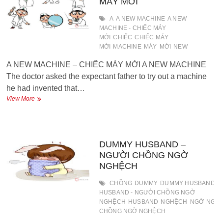
MÁY MỚI
A
A NEW MACHINE
A NEW
MACHINE - CHIẾC MÁY
MỚI
CHIẾC
CHIẾC MÁY
MỚI
MACHINE
MÁY
MỚI
NEW
A NEW MACHINE – CHIẾC MÁY MỚI A NEW MACHINE
The doctor asked the expectant father to try out a machine
he had invented that…
A
View More
NEW
MACHINE
–
CHIẾC
MÁY
DUMMY HUSBAND –
MỚI
NGƯỜI CHỒNG NGỜ
NGHỆCH
CHỒNG
DUMMY
DUMMY HUSBAND
HUSBAND - NGƯỜI CHỒNG NGỜ
NGHỆCH
HUSBAND
NGHỆCH
NGỜ
NGƯ
CHỒNG NGỜ NGHỆCH