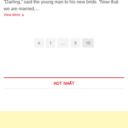
“Darling,” said the young man to his new bride. “Now that
we are married,…
HOW
View More
TO
LIVE?
–
LÀM
Phân
SAO
Previous
Page
Page
Page
1
…
9
10
ĐỂ
trang
page
SỐNG?
bài
viết
HOT NHẤT