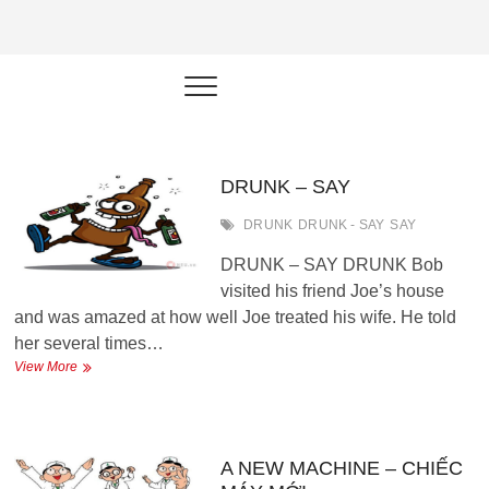
NEU.vn –
HỌC KỸ NĂNG. RÈN NĂNG LỰC.
LÀM SẢN PHẨM THẬT.
Nền tảng
đào tạo
năng lực cá
DRUNK – SAY
nhân trong
DRUNK
DRUNK - SAY
SAY
thời đại AI
DRUNK – SAY DRUNK Bob
visited his friend Joe’s house
and was amazed at how well Joe treated his wife. He told
her several times…
DRUNK
View More
–
SAY
A NEW MACHINE – CHIẾC