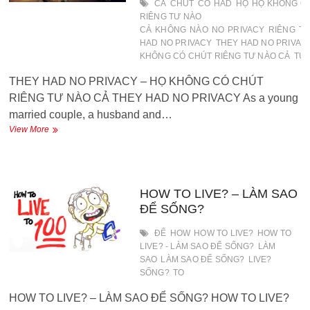
CẢ
CHÚT
CÓ
HAD
HỌ
HỌ KHÔNG C
KHÔNG
RIÊNG TƯ NÀO
BAO
CẢ
KHÔNG
NÀO
NO
PRIVACY
RIÊNG
T
GIỜ
HAD NO PRIVACY
THEY HAD NO PRIVACY
BIẾT
KHÔNG CÓ CHÚT RIÊNG TƯ NÀO CẢ
TƯ
XẤU
HỔ
THEY HAD NO PRIVACY – HỌ KHÔNG CÓ CHÚT
RIÊNG TƯ NÀO CẢ THEY HAD NO PRIVACY As a young
married couple, a husband and…
THEY
View More
HAD
NO
PRIVACY
–
HỌ
HOW TO LIVE? – LÀM SAO
KHÔNG
ĐỂ SỐNG?
CÓ
CHÚT
ĐỂ
HOW
HOW TO LIVE?
HOW TO
RIÊNG
LIVE? - LÀM SAO ĐỂ SỐNG?
LÀM
TƯ
SAO
LÀM SAO ĐỂ SỐNG?
LIVE?
NÀO
SỐNG?
TO
CẢ
HOW TO LIVE? – LÀM SAO ĐỂ SỐNG? HOW TO LIVE?