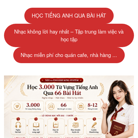
HỌC TIẾNG ANH QUA BÀI HÁT
Nhạc không lời hay nhất – Tập trung làm việc và
học tập
Nhạc miễn phí cho quán cafe, nhà hàng ...