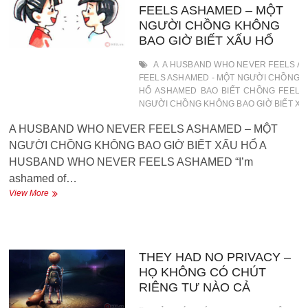
–
FEELS ASHAMED – MỘT
HÀNG
NGƯỜI CHỒNG KHÔNG
XÓM
BAO GIỜ BIẾT XẤU HỔ
KHÔNG
THỂ
A
A HUSBAND WHO NEVER FEELS A
NHÌN
FEELS ASHAMED - MỘT NGƯỜI CHỒNG K
THẤY
HỔ
ASHAMED
BAO
BIẾT
CHỒNG
FEELS
EM
ĐƯỢC
NGƯỜI CHỒNG KHÔNG BAO GIỜ BIẾT XẤ
A HUSBAND WHO NEVER FEELS ASHAMED – MỘT
NGƯỜI CHỒNG KHÔNG BAO GIỜ BIẾT XẤU HỔ A
HUSBAND WHO NEVER FEELS ASHAMED “I’m
ashamed of…
A
View More
HUSBAND
WHO
NEVER
FEELS
ASHAMED
THEY HAD NO PRIVACY –
–
HỌ KHÔNG CÓ CHÚT
MỘT
RIÊNG TƯ NÀO CẢ
NGƯỜI
CHỒNG