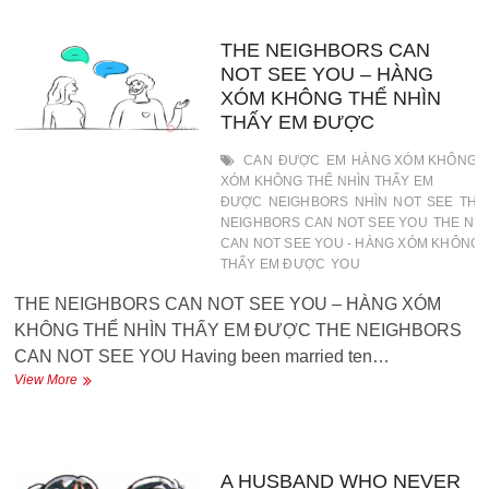
–
CHIẾC
GIÀY
THE NEIGHBORS CAN
ĐÂU
NOT SEE YOU – HÀNG
RỒI
XÓM KHÔNG THỂ NHÌN
?
THẤY EM ĐƯỢC
CAN
ĐƯỢC
EM
HÀNG XÓM KHÔNG 
XÓM KHÔNG THỂ NHÌN THẤY EM
ĐƯỢC
NEIGHBORS
NHÌN
NOT
SEE
THẤ
NEIGHBORS CAN NOT SEE YOU
THE NE
CAN NOT SEE YOU - HÀNG XÓM KHÔNG 
THẤY EM ĐƯỢC
YOU
THE NEIGHBORS CAN NOT SEE YOU – HÀNG XÓM
KHÔNG THỂ NHÌN THẤY EM ĐƯỢC THE NEIGHBORS
CAN NOT SEE YOU Having been married ten…
THE
View More
NEIGHBORS
CAN
NOT
SEE
YOU
A HUSBAND WHO NEVER