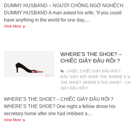
DUMMY HUSBAND – NGƯỜI CHỒNG NGỜ NGHỆCH
DUMMY HUSBAND A man asked his wife, “if you could
have anything in the world for one day,…
DUMMY
View More
HUSBAND
–
NGƯỜI
CHỒNG
NGỜ
WHERE’S THE SHOE? –
NGHỆCH
CHIẾC GIÀY ĐÂU RỒI ?
CHIẾC
CHIẾC GIÀY ĐÂU RỒI ?
ĐÂU
GIÀY
RỒI
SHOE
THE
WHERE’S
WH
THE SHOE?
WHERE’S THE SHOE? - CHI
GIÀY ĐÂU RỒI ?
WHERE’S THE SHOE? – CHIẾC GIÀY ĐÂU RỒI ?
WHERE’S THE SHOE? One night a fellow drove his
secretary home after she had imbibed a…
WHERE’S
View More
THE
SHOE?